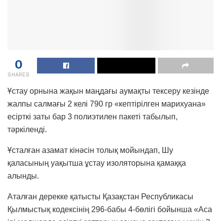
0
SHARES
Ұстау орнына жақын маңдағы аумақты тексеру кезінде
жалпы салмағы 2 келі 790 гр «кептірілген марихуана»
есірткі заты бар 3 полиэтилен пакеті табылып,
тәркіленді.
Ұсталған азамат кінәсін толық мойындап, Шу
қаласының уақытша ұстау изоляторына қамаққа
алынды.
Аталған дерекке қатысты Қазақстан Республикасы
Қылмыстық кодексінің 296-бабы 4-бөлігі бойынша «Аса