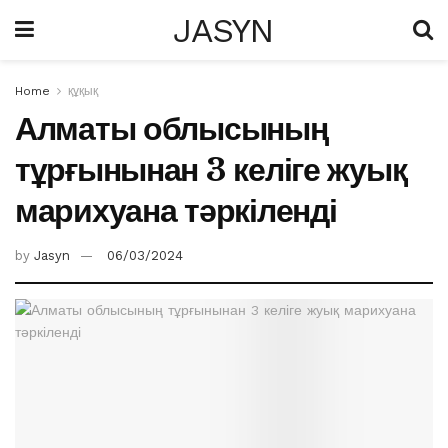
JASYN
Home
құқық
Алматы облысының
тұрғынынан 3 келіге жуық
марихуана тәркіленді
by
Jasyn
06/03/2024