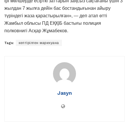
ірі мөлшерде есірткі заттарын заңсыз сақтағаны үшін 3
жылдан 7 жылға дейін бас бостандығынан айыру
түріндегі жаза қарастырылған», — деп атап өтті
Жамбыл облысы ПД ЕҚҚІБ бастығы полиция
полковнигі Асқар Жұмабеков.
Tags:
кептірілген марихуана
Jasyn