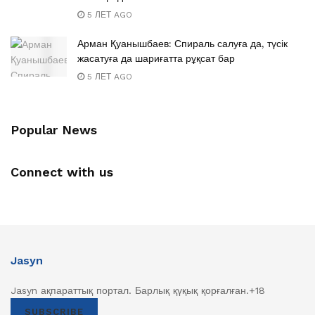
5 ЛЕТ AGO
Арман Қуанышбаев: Спираль салуға да, түсік
жасатуға да шариғатта рұқсат бар
5 ЛЕТ AGO
Popular News
Connect with us
Jasyn
Jasyn ақпараттық портал. Барлық қүқық қорғалған.+18
SUBSCRIBE