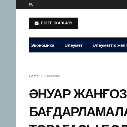
RU
БІЗГЕ ЖАЗЫЛУ
Экономика
Әлеумет
Әлеуметтік жел
Home
Экономика
ӘНУАР ЖАНҒО
БАҒДАРЛАМАЛ