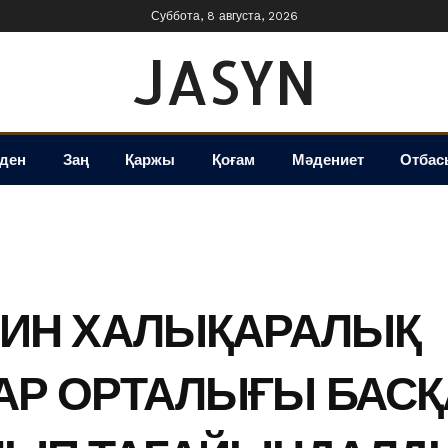
Суббота, 8 августа, 2026
JASYN
іден
Заң
Қаржы
Қоғам
Мәдениет
Отбас
ЗИН ХАЛЫҚАРАЛЫҚ
АР ОРТАЛЫҒЫ БАС