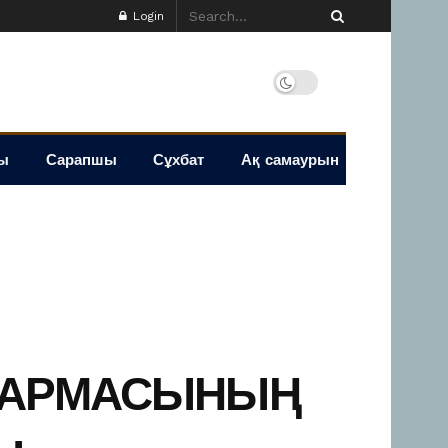
Login
ы
Сарапшы
Сұхбат
Ақ самаурын
ҚАРМАСЫНЫҢ