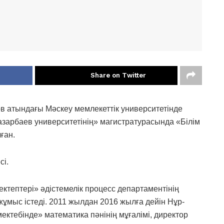
Share on Twitter
ов атындағы Мәскеу мемлекеттік университетінде
арбаев университетінің» магистратурасында «Білім
ған.
сі.
ктептері» әдістемелік процесс департаментінің
мыс істеді. 2011 жылдан 2016 жылға дейін Нұр-
ктебінде» математика пәнінің мұғалімі, директор