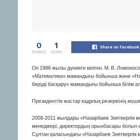
0
1
Share on Facebook
SHARES
VIEWS
Ол 1986 жылы дүниеге келген. М. В. Ломонос
«Математика» мамандығы бойынша және «Наз
беруді басқару» мамандығы бойынша білім ал
Президенттік жастар кадрлық резервінің мүше
2008-2011 жылдары «Назарбаев Зияткерлік ме
менеджері, директордың орынбасары болып жұ
Сұлтан қаласындағы «Назарбаев Зияткерлік ме