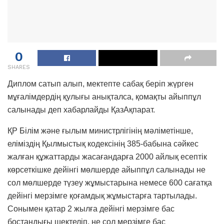
0
SHARES
Диплом сатып алып, мектепте сабақ беріп жүрген
мұғалімдердің қулығы анықталса, қомақты айыппұл
салынады деп хабарлайды ҚазАқпарат.
ҚР Білім және ғылым министрлігінің мәліметінше,
еліміздің Қылмыстық кодексiнің 385-бабына сәйкес
жалған құжаттарды жасағандарға 2000 айлық есептік
көрсеткiшке дейiнгi мөлшерде айыппұл салынады не
сол мөлшерде түзеу жұмыстарына немесе 600 сағатқа
дейінгі мерзімге қоғамдық жұмыстарға тартылады.
Сонымен қатар 2 жылға дейінгі мерзімге бас
бостандығы шектеліп, не сол мерзiмге бас