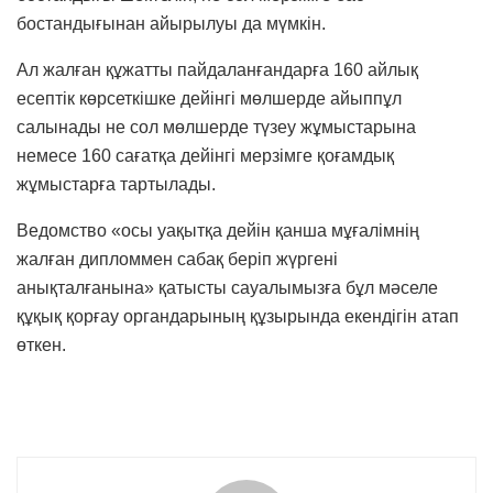
бостандығынан айырылуы да мүмкін.
Ал жалған құжатты пайдаланғандарға 160 айлық
есептiк көрсеткiшке дейiнгi мөлшерде айыппұл
салынады не сол мөлшерде түзеу жұмыстарына
немесе 160 сағатқа дейiнгi мерзiмге қоғамдық
жұмыстарға тартылады.
Ведомство «осы уақытқа дейін қанша мұғалімнің
жалған дипломмен сабақ беріп жүргені
анықталғанына» қатысты сауалымызға бұл мәселе
құқық қорғау органдарының құзырында екендігін атап
өткен.