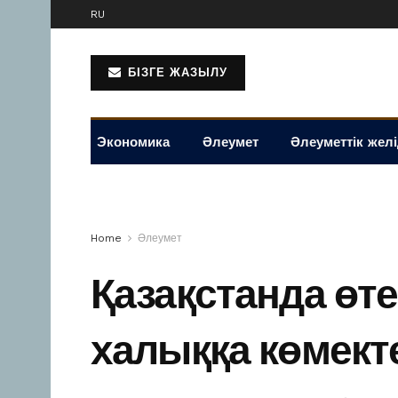
RU
БІЗГЕ ЖАЗЫЛУ
Экономика
Әлеумет
Әлеуметтік жел
Home
Әлеумет
Қазақстанда өт
халыққа көмекте