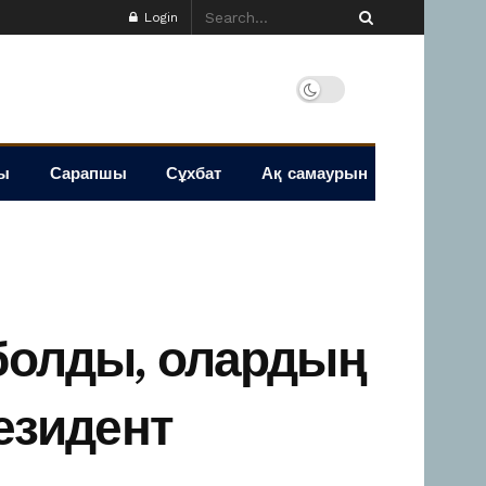
Login
ы
Сарапшы
Сұхбат
Ақ самаурын
 болды, олардың
резидент