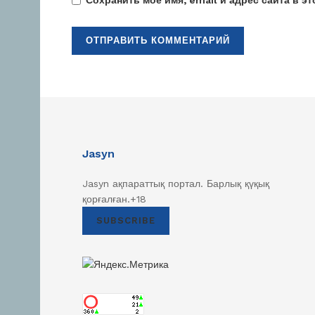
Jasyn
Jasyn ақпараттық портал. Барлық қүқық
қорғалған.+18
SUBSCRIBE