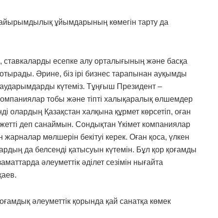
қайырымдылық ұйымдарының көмегін тарту да
, ставкаларды есепке алу орталығының және басқа
отырады. Әрине, біз ірі бизнес тарапынан ауқымды
 аударымдарды күтеміз. Тұңғыш Президент –
компаниялар тобы және тіпті халықаралық өлшемдер
і олардың Қазақстан халқына құрмет көрсетіп, оған
і жетті деп санаймын. Сондықтан Үкімет компаниялар
жарналар мөлшерін бекітуі керек. Оған қоса, үлкен
ардың да белсенді қатысуын күтемін. Бұл қор қоғамды
аматтарда әлеуметтік әділет сезімін нығайта
қаев.
оғамдық әлеуметтік қорында қай санатқа көмек