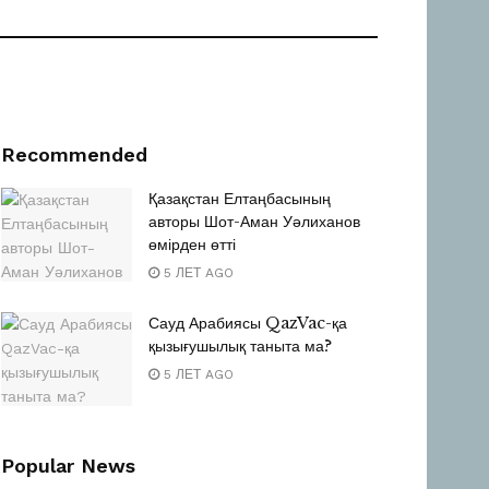
Recommended
Қазақстан Елтаңбасының
авторы Шот-Аман Уәлиханов
өмірден өтті
5 ЛЕТ AGO
Сауд Арабиясы QazVac-қа
қызығушылық таныта ма?
5 ЛЕТ AGO
Popular News