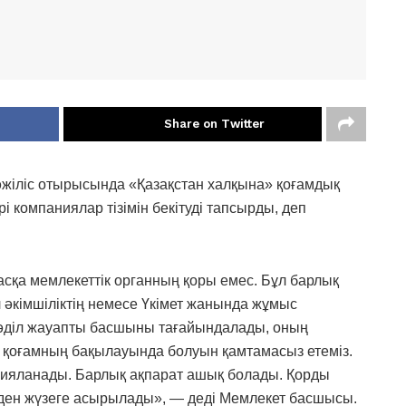
Share on Twitter
іліс отырысында «Қазақстан халқына» қоғамдық
і компаниялар тізімін бекітуді тапсырды, деп
асқа мемлекеттік органның қоры емес. Бұл барлық
 әкімшіліктің немесе Үкімет жанында жұмыс
, әділ жауапты басшыны тағайындалады, оның
не қоғамның бақылауында болуын қамтамасыз етеміз.
рияланады. Барлық ақпарат ашық болады. Қорды
ден жүзеге асырылады», — деді Мемлекет басшысы.