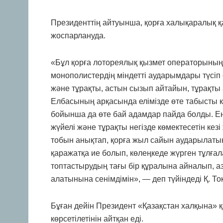
Президенттің айтуынша, қорға халықаралық 
жоспарлануда.
«Бұл қорға лотореялық қызмет операторының
монополистердің міндетті аударымдары түсіп 
және тұрақты, астын сызып айтайын, тұрақты
Елбасының арқасында елімізде өте табысты 
бойынша да өте бай адамдар пайда болды. Енд
жүйелі және тұрақты негізде көмектесетін кез
тобын анықтап, қорға жыл сайын аударылатын 
қаражатқа ие болып, көлеңкеде жүрген тұлғал
топтастырудың тағы бір құралына айналып, аз
алатынына сенімдімін», — деп түйіндеді Қ. То
Бұған дейін Президент «Қазақстан халқына» қ
көрсетілетінін айтқан еді.