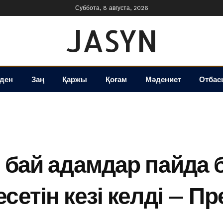
Суббота, 8 августа, 2026
JASYN
іден
Заң
Қаржы
Қоғам
Мәдениет
Отбас
е бай адамдар пайда
сетін кезі келді – П