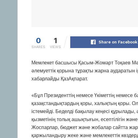
0
1
Share on Facebook
SHARES
VIEWS
Мемлекет басшысы Қасым-Жомарт Тоқаев Мәж
әлемуеттік қорына тұрақты жарна аударатын ір
хабарлайды ҚазАқпарат.
«Бұл Президенттің немесе Үкіметтің немесе б
қазақстандықтардың қоры, халықтың қоры. Ол
істемейді. Беделді бақылау кеңесі құрылады
қызметінің толық ашықтығын, есептілігін жә
Жоспарлар, бюджет және жобалар сайтта жа
қаржыландыру жеке және мемлекеттік көздер