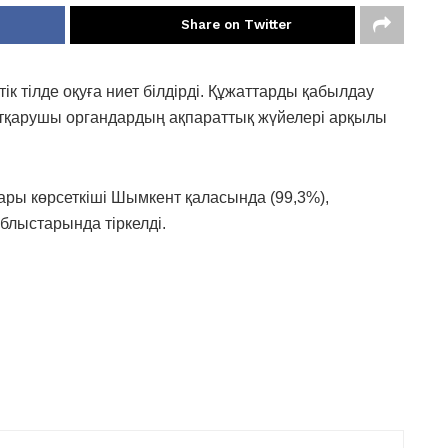
Share on Twitter
ік тілде оқуға ниет білдірді. Құжаттарды қабылдау
атқарушы органдардың ақпараттық жүйелері арқылы
ры көрсеткіші Шымкент қаласында (99,3%),
блыстарында тіркелді.