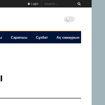
Login
ы
Сарапшы
Сұхбат
Ақ самаурын
ы