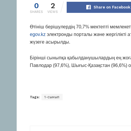
0
2
Share on Facebook
SHARES
VIEWS
Өтініш берішулердің 70,7% мектепті мемлекетт
еgov.kz
электронды порталы және жергілікті 
жүзеге асырылды.
Бірінші сыныпқа қабылданушылардың ең жоға
Павлодар (97,6%), Шығыс-Қазақстан (96,6%) о
Tags:
1-сынып