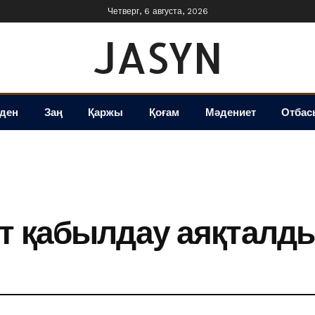
Четверг, 6 августа, 2026
JASYN
іден
Заң
Қаржы
Қоғам
Мәдениет
Отбас
т қабылдау аяқталд