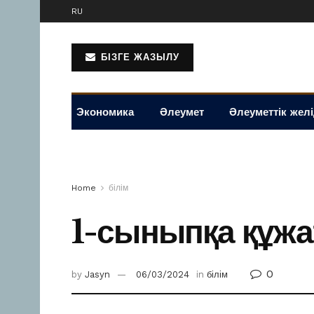
RU
БІЗГЕ ЖАЗЫЛУ
Экономика
Әлеумет
Әлеуметтік жел
Home
білім
1-сыныпқа құжа
0
by
Jasyn
06/03/2024
in
білім