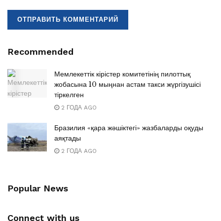
Recommended
Мемлекеттік кірістер комитетінің пилоттық
жобасына 10 мыңнан астам такси жүргізушісі
тіркелген
2 ГОДА AGO
Бразилия «қара жәшіктегі» жазбаларды оқуды
аяқтады
2 ГОДА AGO
Popular News
Connect with us