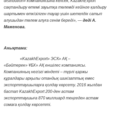
distribution» компаниясына келсек, KazakhExport
сақтандыру өтемі зауытқа төлемді кейінге қалдыру
шартымен өткізілген тауар үшін шетелдік сатып
алушыдан төлем алуға сенім береді», —
деді А.
Мәженова.
Анықтама:
​ «KazakhExport»
ЭСК»
АҚ
–
«Бәйтерек»
ҰБХ»
АҚ еншілес компаниясы.
Компанияның негізгі міндеті
–
түрлі қаржы
құралдары арқылы отандық шикізаттық емес
экспорттаушыларға қолдау көрсету. 2016 жылдан
бастап KazakhExport 200-ден астам
экспорттаушыға
870 миллиард
теңгеден астам
сомаға
қолдау көрсетті.