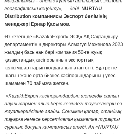
мақсатымыз – өндіріс қуатын арттырып, экспорт
географиясын кеңейту», — деді
NURTAU
Distribution компаниясы Экспорт бөлімінің
менеджері Ернар Қасымов.
Өз кезегінде «KazakhExport» ЭСҚ» АҚ Сақтандыру
департаментінің директоры Алмагүл Мәженова 2023
жылдың басынан бері компания 50-ге жуық
қазақстандық кәсіпорынның экспорттық
келісімшарттарын қолдағанын атап өтті. Бұл ретте
шағын және орта бизнес кәсіпорындарының үлесі
шамамен 70 пайызға жеткен.
«KazakhExport кәсіпорындардың шетелдік сатып
алушылармен алыс-беріс кезіндегі тәуекелдерін өз
жауапкершілігіне алады. Сонымен қатар, отандық
тауарға немесе көрсетілетін қызметке тұрақты
сұраныс болуын қамтамасыз етеді. Ал «NURTAU