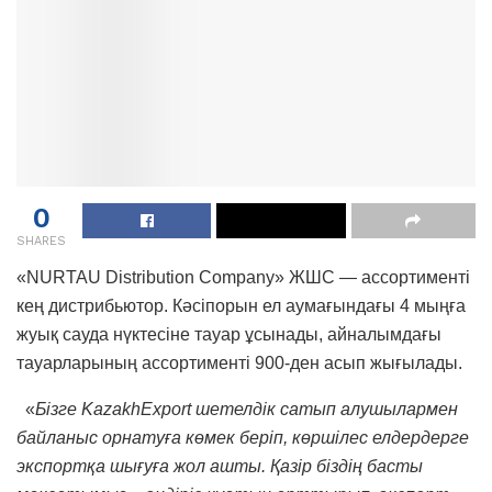
0
SHARES
«NURTAU Distribution Company» ЖШС — ассортименті
кең дистрибьютор. Кәсіпорын ел аумағындағы 4 мыңға
жуық сауда нүктесіне тауар ұсынады, айналымдағы
тауарларының ассортименті 900-ден асып жығылады.
«
Бізге
KazakhExport шетелдік сатып алушылармен
байланыс орнатуға көмек беріп, көршілес елдердерге
экспортқа шығуға жол ашты. Қазір біздің басты