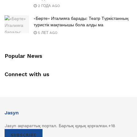
2 ГОДА AGO
«Бөрте» Италияға барады: Театр Түркістанның
туристік мақтанышы бола алды ма
5 ЛЕТ AGO
Popular News
Connect with us
Jasyn
Jasyn ақпараттық портал. Барлық қүқық қорғалған.+18
SUBSCRIBE