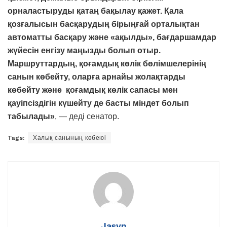
орналастыруды қатаң бақылау қажет. Қала
қозғалысын басқарудың бірыңғай орталықтан
автоматты басқару және «ақылды», бағдаршамдар
жүйесін енгізу маңызды болып отыр.
Маршруттардың, қоғамдық көлік бөлімшелерінің
санын көбейту, оларға арнайы жолақтарды
көбейту және қоғамдық көлік сапасы мен
қауіпсіздігін күшейту де басты міндет болып
табылады»
, — деді сенатор.
Tags:
Халық санының көбеюі
Jasyn