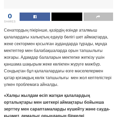
0
SHARES
Сенатордың пікірінше, қазірдің өзінде аталмыш
қалалардағы халықтың едәуір бөлігі шет аймақтарда,
жеке сектормен қосылған аудандарда тұрады, мұнда
мектептер мен балабақшаларда орын тапшылығы
жоғары. Адамдар балаларын мектепке жеткізу үшін
қаншама шақырым жеке көлікпен жүруге мәжбүр.
Сондықтан бұл қалалалардағы өзге мәселелермен
қатар қоғамдық көлік тапшылығы мен жол кептелістері
үлкен проблемаға айналды.
«Халқы жылдам өсіп жатқан қалалардың
орталықтары мен шеткері аймақтары бойынша
зерттеу мен сараптамаларды күшейту және сауда-
қызмет, демалыс орындарын біркелкі