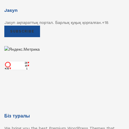
Jasyn
Jasyn ақпараттық портал. Барлық қүқық қорғалған.+18
SUBSCRIBE
Біз туралы
We bring you the best Premium WordPress Themes that