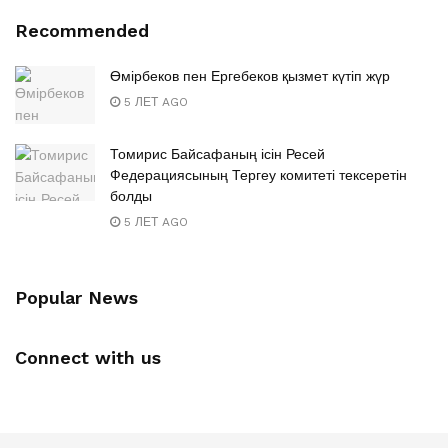
Recommended
Өмірбеков пен Ергебеков қызмет күтіп жүр
5 ЛЕТ AGO
Томирис Байсафаның ісін Ресей
Федерациясының Тергеу комитеті тексеретін
болды
5 ЛЕТ AGO
Popular News
Connect with us