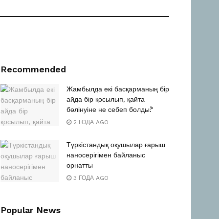
Recommended
Жамбылда екі басқарманың бір
айда бір қосылып, қайта
бөлінуіне не себеп болды?
2 ГОДА AGO
Түркістандық оқушылар ғарыш
наносерігімен байланыс
орнатты
3 ГОДА AGO
Popular News