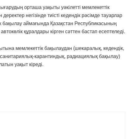
ығарудың орташа уақыты уәкілетті мемлекеттік
деректер негізінде тиісті кедендік рәсімде тауарлар
к бақылау аймағында Қазақстан Республикасының
автокөлік құралдары кірген сәттен бастап есептеледі.
тына мемлекеттік бақылаудан (шекаралық, кедендік,
, санитариялық-карантиндық, радиациялық бақылау)
атын уақыт кіреді.