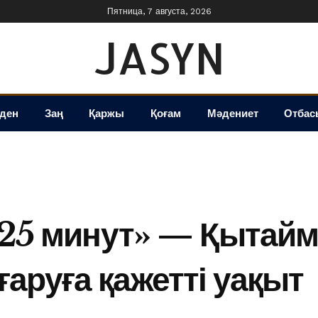
Пятница, 7 августа, 2026
JASYN
іден
Заң
Қаржы
Қоғам
Мәдениет
Отбас
е 25 минут» — Қытай
аруға қажетті уақыт