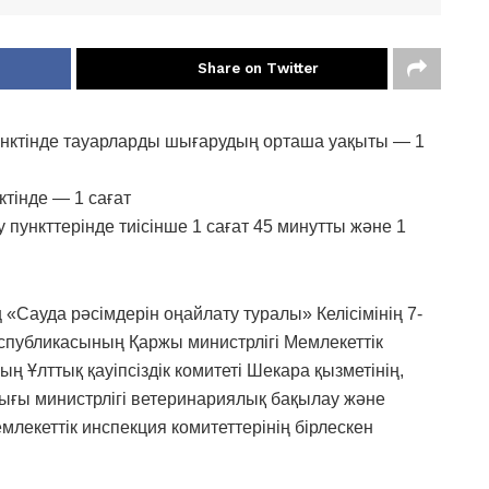
Share on Twitter
пунктінде тауарларды шығарудың орташа уақыты — 1
ктінде — 1 сағат
 пункттерінде тиісінше 1 сағат 45 минутты және 1
 «Сауда рәсімдерін оңайлату туралы» Келісімінің 7-
еспубликасының Қаржы министрлігі Мемлекеттік
ың Ұлттық қауіпсіздік комитеті Шекара қызметінің,
ғы министрлігі ветеринариялық бақылау және
млекеттік инспекция комитеттерінің бірлескен