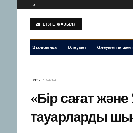
RU
БІЗГЕ ЖАЗЫЛУ
Экономика
Әлеумет
Әлеуметтік жел
Home
сауда
«Бір сағат жән
тауарларды шығ