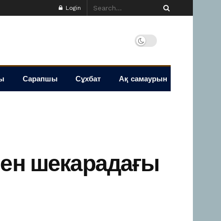
Login
ы
Сарапшы
Сұхбат
Ақ самаурын
мен шекарадағы