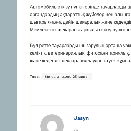
Автомобиль өткізу пункттерінде тауарларды ш
органдардың ақпараттық жүйелерінен алынған 
шығарылғанға дейін шекаралық және кеденді
Мемлекеттік шекарасы арқылы өткізу пунктіне 
Бұл ретте тауарларды шығарудың орташа уақы
көліктік, ветеринариялық, фитосанитариялық
және кедендік декларациялаудан өтуге жұмсал
Tags:
Бір сағат және 25 минут
Jasyn