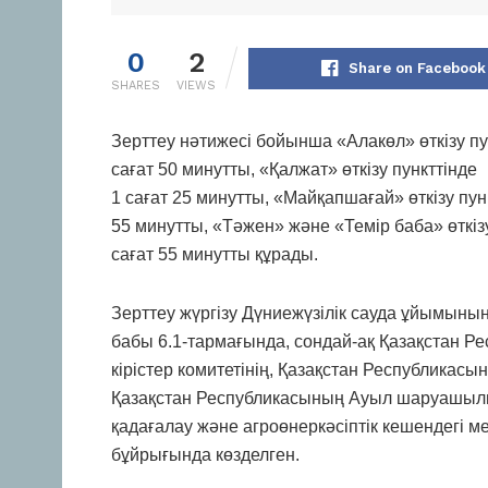
0
2
Share on Facebook
SHARES
VIEWS
Зерттеу нәтижесі бойынша «Алакөл» өткізу 
сағат 50 минутты, «Қалжат» өткізу пункттінде
1 сағат 25 минутты, «Майқапшағай» өткізу пун
55 минутты, «Тәжен» және «Темір баба» өткізу
сағат 55 минутты құрады.
Зерттеу жүргізу Дүниежүзілік сауда ұйымының
бабы 6.1-тармағында, сондай-ақ Қазақстан Р
кірістер комитетінің, Қазақстан Республикасын
Қазақстан Республикасының Ауыл шаруашылы
қадағалау және агроөнеркәсіптік кешендегі ме
бұйрығында көзделген.