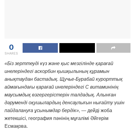
0
SHARES
«Біз зерттеуді күз және қыс мезгілінде қарағай
инелеріндегі аскорбин қышқылының құрамын
анықтаудан бастадық. Щучье-Бурабай курорттық
аймағындағы қарағай инелеріндегі С витаминінің
маусымдық өзгергерістерін талдадық. Алынған
дәруменді оқушылардың денсаулығын нығайту үшін
пайдалануға ұсынымдар бердік»,
— дейді жоба
жетекшісі, география пәнінің мұғалімі Әйгерім
Есмақова.