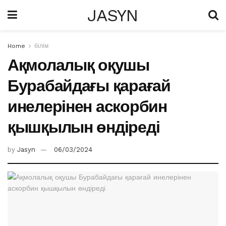
JASYN
Home
білім
Ақмолалық оқушы
Бурабайдағы қарағай
инелерінен аскорбин
қышқылын өндіреді
by
Jasyn
06/03/2024