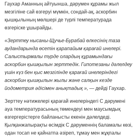
Гаухар Аманның айтуынша, дәрумен құрамы жыл
мезгіліне сай өзгеруі мүмкін, сондай-ақ, аскорбин
қышқылының мөлшері де түрлі температурада
өзгеріске ұшырайды.
«Зерттеу нысаны-Щучье-Бурабай өлкесінің таза
аудандарында өсетін қарапайым қарағай инелері.
Салыстырмалы түрде олардың құрамындағы
аскорбин қышқылын зерттедік. Гипотезаны дәлелдеу
үшін күз бен қыс мезгілінде қарағай инелеріндегі
аскорбин қышқылын жылы және салқын кезде
йодометрия әдісімен анықтадық »,
— дейді Гаухар.
Зерттеу нәтижелері қарағай инелеріндегі С дәрумені
ауа температурасының төмендеуі мен маусымдық
өзгергерістерге байланысты екенін дәлелдеді.
Қылқанжапырақты өсімдік С дәруменнің баламалы көзі,
одан тосап не қайнатпа әзіреп, тұмау мен жұқпалы