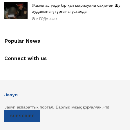
Жазғы ас үйде бір қап марихуана сақтаған Шу
ауданының тұрғыны ұсталды
2 ГОДА AGO
Popular News
Connect with us
Jasyn
Jasyn ақпараттық портал. Барлық қүқық қорғалған.+18
SUBSCRIBE