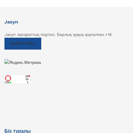
Jasyn
Jasyn ақпараттық портал. Барлық қүқық қорғалған.+18
SUBSCRIBE
Біз туралы