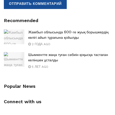
Recommended
Жамбыл облысында 600-ге жуық борышкердің
көлігі айып тұрағына қойылды
2 ГОДА AGO
Шымкентте жаңа туған сәбиін қоқысқа тастаған
келіншек ұсталды
5 ЛЕТ AGO
Popular News
Connect with us