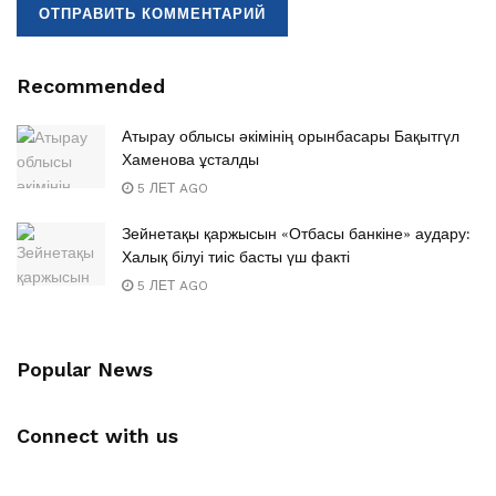
Recommended
Атырау облысы әкімінің орынбасары Бақытгүл
Хаменова ұсталды
5 ЛЕТ AGO
Зейнетақы қаржысын «Отбасы банкіне» аудару:
Халық білуі тиіс басты үш факті
5 ЛЕТ AGO
Popular News
Connect with us