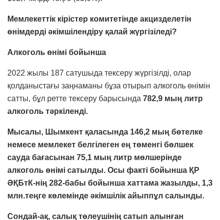
Мемлекеттік кірістер комитетінде акцизделетін
өнімдерді әкімшілендіру қалай жүргізіледі?
Алкоголь өнімі бойынша
2022 жылы 187 сатушыда тексеру жүргізілді, олар
қолданыстағы заңнаманы бұза отырып алкоголь өнімін
сатты, бұл ретте тексеру барысында
782,9 мың литр
алкоголь тәркіленді.
Мысалы, Шымкент қаласында 146,2 мың бөтелке
немесе мемлекет белгілеген ең төменгі бөлшек
сауда бағасынан 75,1 мың литр мөлшерінде
алкоголь өнімі сатылды. Осы факті бойынша ҚР
ӘҚБтК-нің 282-бабы бойынша хаттама жазылды,
1,3
млн.теңге
көлемінде әкімшілік айыппұл салынды.
Сондай-ақ, салық төлеушінің сатып алынған