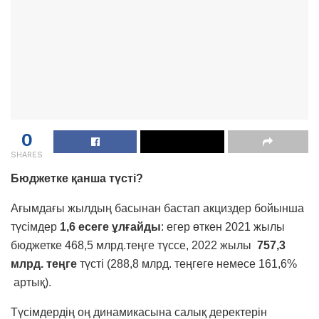
0
SHARES
Бюджетке қанша түсті?
Ағымдағы жылдың басынан бастап акциздер бойынша
түсімдер
1,6 есеге ұлғайды
: егер өткен 2021 жылы
бюджетке 468,5 млрд.теңге түссе, 2022 жылы
757,3
млрд. теңге
түсті (288,8 млрд. теңгеге немесе 161,6%
артық).
Түсімдердің оң динамикасына салық деректерін