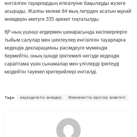
енгізілген тауарлардың өткізілуіне бақылауды жүзеге
асырады. Жалпы көлемі 84 мың литрден асатын мұнай
өнімдерін әкетуге 335 әрекет тоқтатылды.
ҚР-ның үшінші елдермен шекарасында кәсіпкерлерге
тыйым салулар мен шектеулер енгізілген тауарларға
кедендік декларацияны рәсімдеуге мүмкіндік
бермейтін, оның ішінде іріктемелі негізде кедендік
сараптама үшін сынамалар мен үлгілерді іріктеуді
көздейтін тәуекел критерийлері енгізілді.
Tags:
акцизделетін өнімдер
Мемлекеттік кірістер комитеті