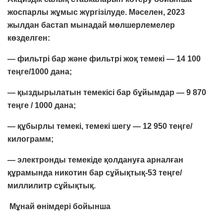
жоспарлы жұмыс жүргізілуде. Мәселен, 2023
жылдан бастап мынадай мөлшерлемелер
көзделген:
— фильтрі бар және фильтрі жоқ темекі — 14 100
теңге/1000 дана;
— қыздырылатын темекісі бар бұйымдар — 9 870
теңге / 1000 дана;
— құбырлы темекі, темекі шегу — 12 950 теңге/
килограмм;
— электронды темекіде қолдануға арналған
құрамында никотин бар сұйықтық-53 теңге/
миллилитр сұйықтық.
Мұнай өнімдері бойынша