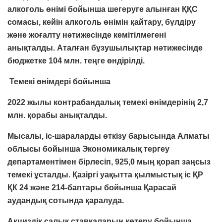
алкоголь өнімі бойынша шегеруге алынған ҚҚС
сомасы, кейін алкоголь өнімін қайтару, бүлдіру
және жоғалту нәтижесінде кемітілмегені
анықталды. Аталған бұзушылықтар нәтижесінде
бюджетке
104 млн. теңге
өндірілді.
Темекі өнімдері бойынша
2022 жылы контрабандалық темекі өнімдерінің
2,7
млн. қорабы
анықталды.
Мысалы, іс-шараларды өткізу барысында Алматы
облысы бойынша Экономикалық тергеу
департаментімен бірлесіп,
925,0 мың
қорап заңсыз
темекі ұсталды. Қазіргі уақытта қылмыстық іс ҚР
ҚК 24 және 214-баптары бойынша Қарасай
аудандық сотында қаралуда.
Акциздік салық ставкаларын көтеру
бойынша