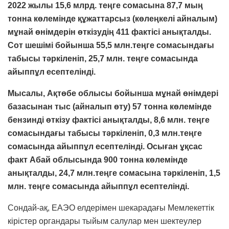
2022 жылы
15,6 млрд. теңге
сомасына 87,7 мың
тонна көлемінде құжаттарсыз (көлеңкелі айналым)
мұнай өнімдерін өткізудің 411 фактісі анықталды.
Сот шешімі бойынша
55,5 млн.теңге
сомасындағы
табысы тәркіленіп, 25,7 млн. теңге сомасында
айыппұл есептелінді.
Мысалы, Ақтөбе облысы бойынша мұнай өнімдері
базасынан тыс (айналып өту) 57 тонна көлемінде
бензинді өткізу фактісі анықталды, 8,6 млн. теңге
сомасындағы табысы тәркіленіп, 0,3 млн.теңге
сомасында айыппұл есептелінді. Осыған ұқсас
факт Абай облысында 900 тонна көлемінде
анықталды, 24,7 млн.теңге сомасына тәркіленіп, 1,5
млн. теңге сомасында айыппұл есептелінді.
Сондай-ақ, ЕАЭО елдерімен шекарадағы Мемлекеттік
кірістер органдары тыйым салулар мен шектеулер