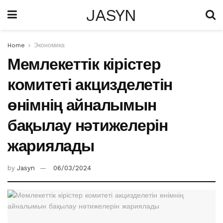
JASYN
Home
Экономика
Мемлекеттік кірістер
комитеті акцизделетін
өнімнің айналымын
бақылау нәтижелерін
жариялады
by
Jasyn
06/03/2024