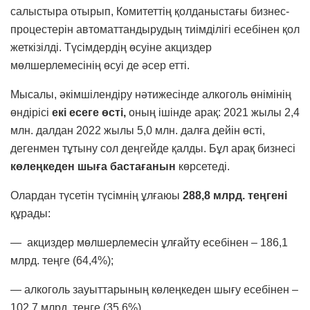
салыстыра отырып, Комитеттің қолданыстағы бизнес-
процестерін автоматтандырудың тиімділігі есебінен қол
жеткізілді. Түсімдердің өсуіне акциздер
мөлшерлемесінің өсуі де әсер етті.
Мысалы, әкімшілендіру нәтижесінде алкоголь өнімінің
өндірісі
екі есеге өсті,
оның ішінде арақ: 2021 жылы 2,4
млн. далдан 2022 жылы 5,0 млн. далға дейін өсті,
дегенмен тұтыну сол деңгейде қалды. Бұл арақ бизнесі
көлеңкеден шыға бастағанын
көрсетеді.
Олардан түсетін түсімнің ұлғаюы
288,8
млрд. теңгені
құрады:
— акциздер мөлшерлемесін ұлғайту есебінен – 186,1
млрд. теңге (64,4%);
— алкоголь зауыттарының көлеңкеден шығу есебінен –
102,7 млрд. теңге (35,6%).