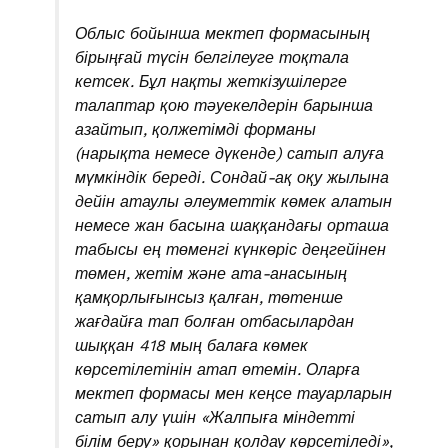
Облыс бойынша мектеп формасының
бірыңғай түсін белгілеуге тоқтала
кетсек. Бұл нақты жеткізушілерге
талаптар қою тәуекелдерін барынша
азайтып, қолжетімді форманы
(нарықта немесе дүкенде) сатып алуға
мүмкіндік береді. Сондай-ақ оқу жылына
дейін атаулы әлеуметтік көмек алатын
немесе жан басына шаққандағы орташа
табысы ең төменгі күнкөріс деңгейінен
төмен, жетім және ата-анасының
қамқорлығынсыз қалған, төтенше
жағдайға тап болған отбасылардан
шыққан 418 мың балаға көмек
көрсетілетінін атап өтемін. Оларға
мектеп формасы мен кеңсе тауарларын
сатып алу үшін «Жалпыға міндетті
білім беру» қорынан қолдау көрсетіледі»,