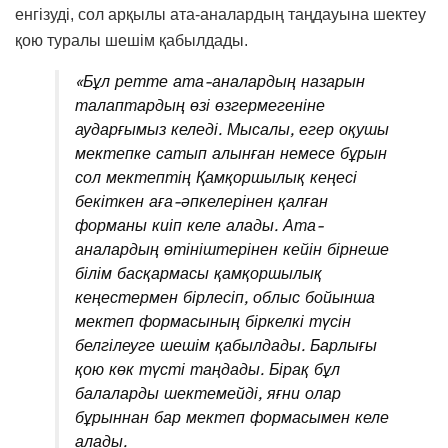
енгізуді, сол арқылы ата-аналардың таңдауына шектеу
қою туралы шешім қабылдады.
«Бұл ретте ата-аналардың назарын
талаптардың өзі өзгермегеніне
аударғымыз келеді. Мысалы, егер оқушы
мектепке сатып алынған немесе бұрын
сол мектептің Қамқоршылық кеңесі
бекіткен аға-әпкелерінен қалған
форманы киіп келе алады. Ата-
аналардың өтініштерінен кейін бірнеше
білім басқармасы қамқоршылық
кеңестермен бірлесіп, облыс бойынша
мектеп формасының біркелкі түсін
белгілеуге шешім қабылдады. Барлығы
қою көк түсті таңдады. Бірақ бұл
балаларды шектемейді, яғни олар
бұрыннан бар мектеп формасымен келе
алады.