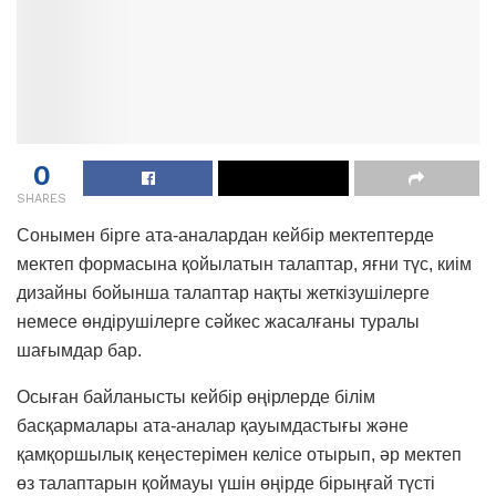
0
SHARES
Сонымен бірге ата-аналардан кейбір мектептерде
мектеп формасына қойылатын талаптар, яғни түс, киім
дизайны бойынша талаптар нақты жеткізушілерге
немесе өндірушілерге сәйкес жасалғаны туралы
шағымдар бар.
Осыған байланысты кейбір өңірлерде білім
басқармалары ата-аналар қауымдастығы және
қамқоршылық кеңестерімен келісе отырып, әр мектеп
өз талаптарын қоймауы үшін өңірде бірыңғай түсті