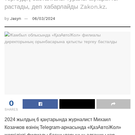
растады, деп хабарлайды Zakon.kz.
by
Jasyn
06/03/2024
0
SHARES
2024 жылдың 6 қаңтарында журналист Михаил
Козачков өзінің Telegram-арнасында «ҚазАвтоЖол»