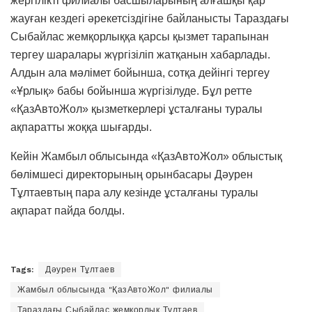
жергілікті филиалы басшыларының алғашқы қар
жауған кездегі әрекетсіздігіне байланысты Тараздағы
Сыбайлас жемқорлыққа қарсы қызмет тарапынан
тергеу шаралары жүргізіліп жатқанын хабарлады.
Алдын ала мәлімет бойынша, сотқа дейінгі тергеу
«Ұрлық» бабы бойынша жүргізілуде. Бұл ретте
«ҚазАвтоЖол» қызметкерлері ұсталғаны туралы
ақпаратты жоққа шығарды.
Кейін Жамбыл облысында «ҚазАвтоЖол» облыстық
бөлімшесі директорының орынбасары Дәурен
Тұлтаевтың пара алу кезінде ұсталғаны туралы
ақпарат пайда болды.
Tags:
Дәурен Тұлтаев
Жамбыл облысында "ҚазАвтоЖол" филиалы
Тараздағы Сыбайлас жемқорлық Тұлтаев