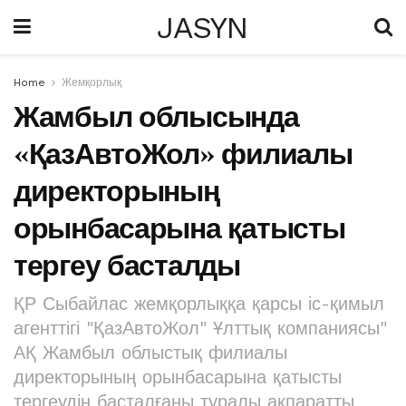
JASYN
Home
Жемқорлық
Жамбыл облысында
«ҚазАвтоЖол» филиалы
директорының
орынбасарына қатысты
тергеу басталды
ҚР Сыбайлас жемқорлыққа қарсы іс-қимыл
агенттігі "ҚазАвтоЖол" Ұлттық компаниясы"
АҚ Жамбыл облыстық филиалы
директорының орынбасарына қатысты
тергеудің басталғаны туралы ақпаратты