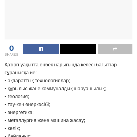
0
SHARES
Қазіргі уақытта еңбек нарығында келесі бағыттар
сұранысқа ие:
• ақпараттық технологиялар;
• құрылыс және коммуналдық шаруашылық;
• геология;
• тау-кен өнеркәсібі;
• энергетика;
• металлургия және машина жасау;
• көлік;
• байланыс;