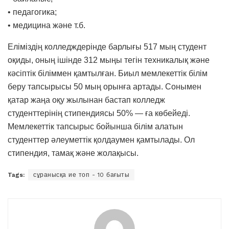
• педагогика;
• медицина және т.б.
Еліміздің колледждерінде барлығы 517 мың студент
оқиды, оның ішінде 312 мыңы тегін техникалық және
кәсіптік біліммен қамтылған. Биыл мемлекеттік білім
беру тапсырысы 50 мың орынға артады. Сонымен
қатар жаңа оқу жылынан бастап колледж
студенттерінің стипендиясы 50% — ға көбейеді.
Мемлекеттік тапсырыс бойынша білім алатын
студенттер әлеуметтік қолдаумен қамтылады. Ол
стипендия, тамақ және жолақысы.
Tags:
сұранысқа ие топ - 10 бағыты