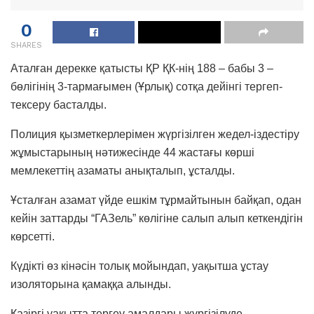
0
SHARES
Аталған дерекке қатысты ҚР ҚК-нің 188 – бабы 3 –
бөлігінің 3-тармағымен (Ұрлық) сотқа дейінгі тергеп-
тексеру басталды.
Полиция қызметкерлерімен жүргізілген жедел-іздестіру
жұмыстарының нәтижесінде 44 жастағы көрші
мемлекеттің азаматы анықталып, ұсталды.
Ұсталған азамат үйде ешкім тұрмайтынын байқап, одан
кейін заттарды “ГАЗель” көлігіне салып алып кеткендiгiн
көрсетті.
Күдікті өз кінәсін толық мойындап, уақытша ұстау
изоляторына қамаққа алынды.
Қазіргі уақытта тергеу амалдары жүргізілуде.