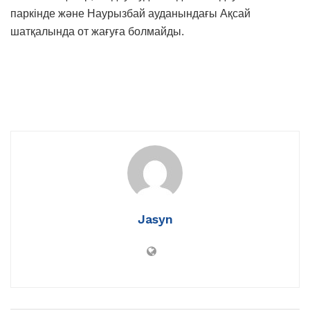
паркінде және Наурызбай ауданындағы Ақсай
шатқалында от жағуға болмайды.
Jasyn