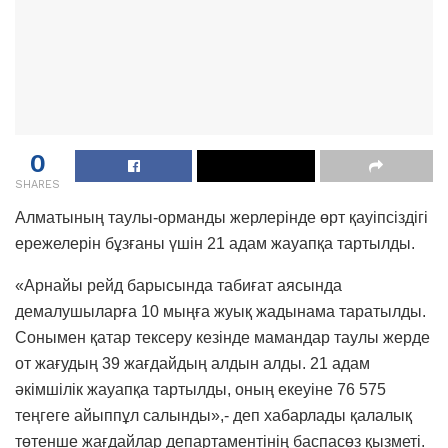
0
SHARES
Алматының таулы-орманды жерлерінде өрт қауіпсіздігі
ережелерін бұзғаны үшін 21 адам жауапқа тартылды.
«Арнайы рейд барысында табиғат аясында
демалушыларға 10 мыңға жуық жадынама таратылды.
Сонымен қатар тексеру кезінде мамандар таулы жерде
от жағудың 39 жағдайдың алдын алды. 21 адам
әкімшілік жауапқа тартылды, оның екеуіне 76 575
теңгеге айыппұл салынды»,- деп хабарлады қалалық
төтенше жағдайлар департаментінің баспасөз қызметі.