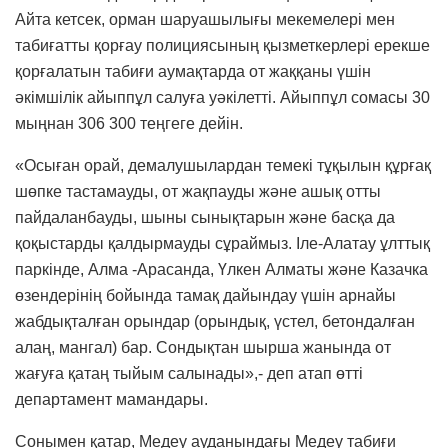
Айта кетсек, орман шаруашылығы мекемелері мен
табиғатты қорғау полициясының қызметкерлері ерекше
қорғалатын табиғи аумақтарда от жаққаны үшін
әкімшілік айыппұл салуға уәкілетті. Айыппұл сомасы 30
мыңнан 306 300 теңгеге дейін.
«Осыған орай, демалушылардан темекі тұқылын құрғақ
шөпке тастамауды, от жақпауды және ашық отты
пайдаланбауды, шыны сынықтарын және басқа да
қоқыстарды қалдырмауды сұраймыз. Іле-Алатау ұлттық
паркінде, Алма -Арасанда, Үлкен Алматы және Казачка
өзендерінің бойында тамақ дайындау үшін арнайы
жабдықталған орындар (орындық, үстел, бетондалған
алаң, мангал) бар. Сондықтан шырша жанында от
жағуға қатаң тыйым салынады»,- деп атап өтті
департамент мамандары.
Сонымен қатар, Медеу ауданындағы Медеу табиғи