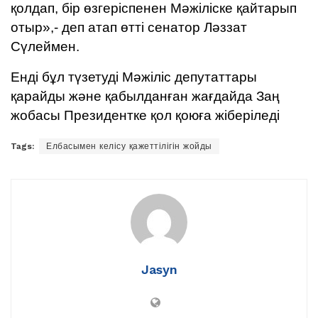
қолдап, бір өзгеріспенен Мәжіліске қайтарып
отыр»,- деп атап өтті сенатор Ләззат
Сүлеймен.
Енді бұл түзетуді Мәжіліс депутаттары
қарайды және қабылданған жағдайда Заң
жобасы Президентке қол қоюға жіберіледі
Tags:
Елбасымен келісу қажеттілігін жойды
Jasyn