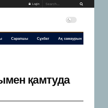
Login
ы
Сарапшы
Сұхбат
Ақ самаурын
сымен қамтуда