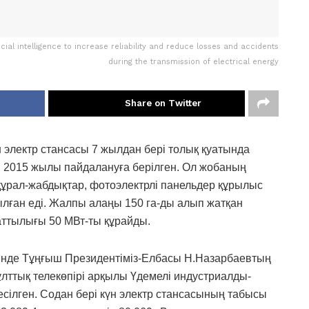
cial intelligence to increase reliability and reduce losses and accidents
during the transmission of electrical energy
Share on Twitter
электр стансасы 7 жылдан бері толық қуатында
гі 2015 жылы пайдалануға берілген. Ол жобаның
 құрал-жабдықтар, фотоэлектрлі панельдер құрылыс
лған еді. Жалпы алаңы 150 га-ды алып жатқан
аттылығы 50 МВт-ты құрайды.
інде Тұңғыш Президентіміз-Елбасы Н.Назарбаевтың
лттық телекөпірі арқылы Үдемелі индустриалды-
ілген. Содан бері күн электр стансасының табысы