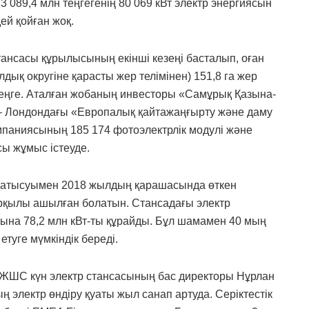
3 089,4 млн теңгегенің 80 069 кВт электр энергиясын
ей қойған жоқ.
тансасы құрылысының екінші кезеңі басталып, оған
ық округіне қарасты жер телімінен) 151,8 га жер
д теңге. Аталған жобаның инвесторы «Самұрық Қазына-
– Лондондағы «Европалық қайтажаңғырту және даму
омпаниясының 185 174 фотоэлектрлік модулі және
сы жұмыс істеуде.
 қатысуымен 2018 жылдың қарашасында өткен
арқылы ашылған болатын. Стансадағы электр
ына 78,2 млн кВт-ты құрайды. Бұл шамамен 40 мың
етуге мүмкіндік береді.
» ЖШС күн электр стансасының бас директоры Нұрлан
 электр өндіру қуаты жыл санап артуда. Серіктестік