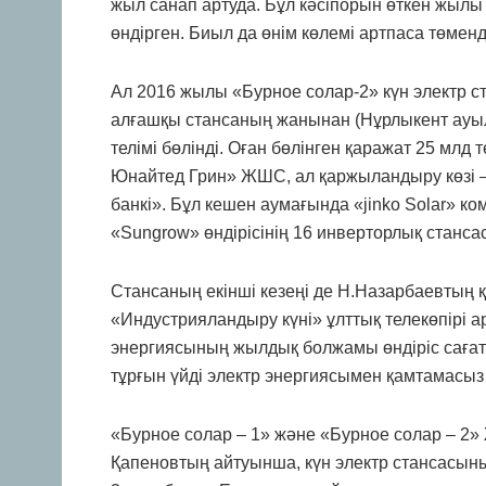
жыл санап артуда. Бұл кәсіпорын өткен жылы 
өндірген. Биыл да өнім көлемі артпаса төменд
Ал 2016 жылы «Бурное солар-2» күн электр с
алғашқы стансаның жанынан (Нұрлыкент ауылд
телімі бөлінді. Оған бөлінген қаражат 25 мл
Юнайтед Грин» ЖШС, ал қаржыландыру көзі 
банкі». Бұл кешен аумағында «jinko Solar» к
«Sungrow» өндірісінің 16 инверторлық станса
Стансаның екінші кезеңі де Н.Назарбаевтың
«Индустрияландыру күні» ұлттық телекөпірі 
энергиясының жылдық болжамы өндіріс сағат
тұрғын үйді электр энергиясымен қамтамасыз 
«Бурное солар – 1» және «Бурное солар – 2
Қапеновтың айтуынша, күн электр стансасының