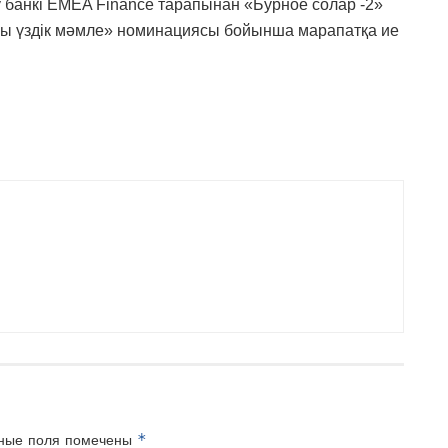
 банкі EMEA Finance тарапынан «Бурное солар -2»
ы үздік мәмле» номинациясы бойынша марапатқа ие
*
ные поля помечены