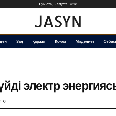
Суббота, 8 августа, 2026
JASYN
іден
Заң
Қаржы
Қоғам
Мәдениет
Отбас
үйді электр энергия
0