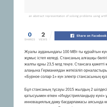
an abstract representation of solving problems using artifi
0
2
Share on Facebook
SHARES
VIEWS
Жуалы ауданындағы 100 МВт-ты құрайтын күн 
жұмыс істеп келеді. Стансаның алғашқы бөлі
жалпы құны 23,5 млд теңге. Стансаға қажетті
алаңына Германиядан жеткізіліп орналастыры
«Бурное солар-1» күн электр стансасының қу
Бұл стансаның тұсауы 2015 жылдың 2 шілдес
қатысуымен өткен «Индустрияландыру күні» ұ
инновациялық даму бағдарламасы аясында кес