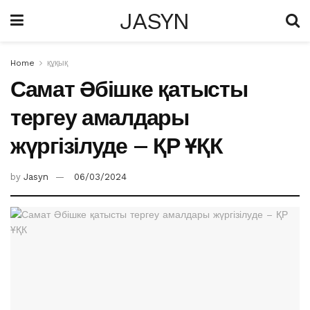
JASYN
Home
құқық
Самат Әбішке қатысты
тергеу амалдары
жүргізілуде – ҚР ҰҚК
by
Jasyn
06/03/2024