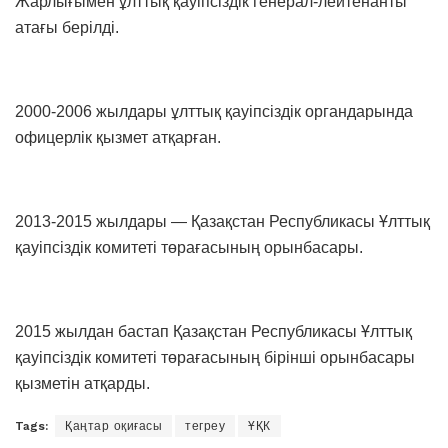
Жарлығымен ұлттық қауіпсіздік генерал-лейтенанты
атағы берілді.
2000-2006 жылдары ұлттық қауіпсіздік органдарында
офицерлік қызмет атқарған.
2013-2015 жылдары — Қазақстан Республикасы Ұлттық
қауіпсіздік комитеті төрағасының орынбасары.
2015 жылдан бастап Қазақстан Республикасы Ұлттық
қауіпсіздік комитеті төрағасының бірінші орынбасары
қызметін атқарды.
Tags:
Қаңтар оқиғасы
тегреу
ҰҚК