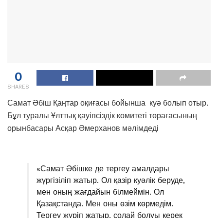
0
SHARES
Самат Әбіш Қаңтар оқиғасы бойынша куә болып отыр.
Бұл туралы Ұлттық қауіпсіздік комитеті төрағасының
орынбасары Асқар Әмерханов мәлімдеді
«Самат Әбішке де тергеу амалдары
жүргізіліп жатыр. Ол қазір куәлік беруде,
мен оның жағдайын білмеймін. Ол
Қазақстанда. Мен оны өзім көрмедім.
Тергеу жүріп жатыр, солай болуы керек