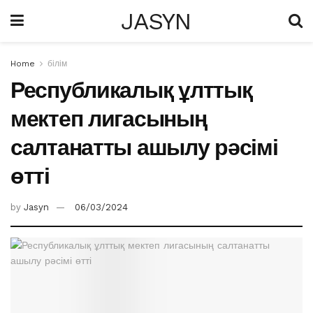
JASYN
Home
білім
Республикалық ұлттық
мектеп лигасының
салтанатты ашылу рәсімі
өтті
by
Jasyn
06/03/2024