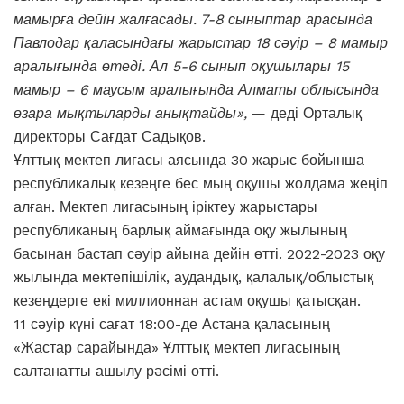
мамырға дейін жалғасады. 7-8 сыныптар арасында
Павлодар қаласындағы жарыстар 18 сәуір – 8 мамыр
аралығында өтеді. Ал 5-6 сынып оқушылары 15
мамыр – 6 маусым аралығында Алматы облысында
өзара мықтыларды анықтайды»,
— деді Орталық
директоры Сағдат Садықов.
Ұлттық мектеп лигасы аясында 30 жарыс бойынша
республикалық кезеңге бес мың оқушы жолдама жеңіп
алған. Мектеп лигасының іріктеу жарыстары
республиканың барлық аймағында оқу жылының
басынан бастап сәуір айына дейін өтті. 2022-2023 оқу
жылында мектепішілік, аудандық, қалалық/облыстық
кезеңдерге екі миллионнан астам оқушы қатысқан.
11 сәуір күні сағат 18:00-де Астана қаласының
«Жастар сарайында» Ұлттық мектеп лигасының
салтанатты ашылу рәсімі өтті.