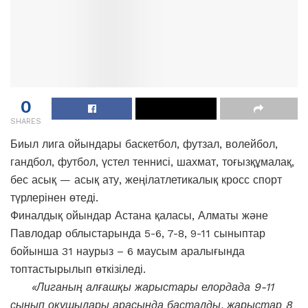
0
SHARES
Биыл лига ойындары баскетбол, футзал, волейбол,
гандбол, футбол, үстел теннисі, шахмат, тоғызқұмалақ,
бес асық — асық ату, жеңілатлетикалық кросс спорт
түрлерінен өтеді.
Финалдық ойындар Астана қаласы, Алматы және
Павлодар облыстарында 5-6, 7-8, 9-11 сыныптар
бойынша 31 наурыз – 6 маусым аралығында
топтастырылып өткізіледі.
«Лиганың алғашқы жарыстары елордада 9-11
сынып оқушылары арасында басталды, жарыстар 8