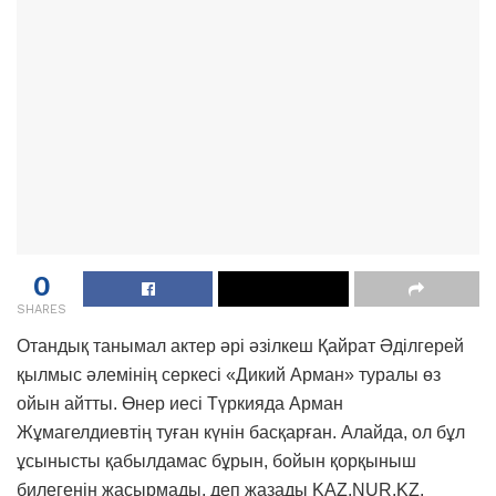
0
SHARES
Отандық танымал актер әрі әзілкеш Қайрат Әділгерей
қылмыс әлемінің серкесі «Дикий Арман» туралы өз
ойын айтты. Өнер иесі Түркияда Арман
Жұмагелдиевтің туған күнін басқарған. Алайда, ол бұл
ұсынысты қабылдамас бұрын, бойын қорқыныш
билегенін жасырмады, деп жазады KAZ.NUR.KZ.