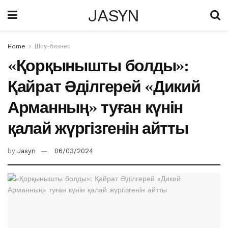
JASYN
Home
Шоу-бизнес
«Қорқынышты болды»:
Қайрат Әділгерей «Дикий
Арманның» туған күнін
қалай жүргізгенін айтты
by
Jasyn
06/03/2024