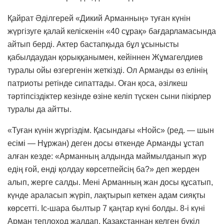
Қайрат Әділгерей «Дикий Арманның» туған күнін
жүргізуге қалай келіскенін «40 сұрақ» бағдарламасында
айтып берді. Актер бастапқыда бұл ұсынысты
қабылдаудан қорыққанымен, кейіннен Жұмагелдиев
туралы ойы өзгергенін жеткізді. Ол Арманды өз елінің
патриоты ретінде сипаттады. Оған қоса, әзілкеш
тәртіпсіздіктер кезінде өзіне келіп түскен сыни пікірлер
туралы да айтты.
«Туған күнін жүргіздім. Қасындағы «Нойс» (ред. — шын
есімі — Нұржан) деген досы өткенде Арманды ұстап
алған кезде: «Арманның алдында маймылданып жүр
едің ғой, енді қолдау көрсетпейсің ба?» деп жерден
алып, жерге салды. Мені Арманның жан досы құсатып,
күнде араласып жүріп, лақтырып кеткен адам сияқты
көрсетті. Іс-шара былтыр 7 қаңтар күні болды. 8-і күні
Арман теплоход жалдап, Қазақстаннан келген бүкіл