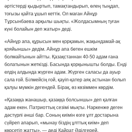
әртістерді қыдыртып, тамақтандырып, өлең тыңдап,
тоғызы қайта ұшып кеттік. Ол маған Айнұр
Тұрсынбаева арқылы шықты. «Жолдасымның туған
күні болайын деп жатыр» деді.
«Айнұр апа, құрысын мен қорқамын, жақындамай-ақ
қояйыншы» дедім. Айнұр апа бөтен ешкім
болмайтынын айтты. Қазақстаннан 40-50 адам ғана
болатынын жеткізді. Басында қорқынышты болды. Енді
елдің алдында жүрген адам. Жүрген саласы да ауыр
сала ғой. Білмейсің ғой, қауіп-қатер аяқ астынан болып
қалуы мүмкін дегендей. Бірақ, өз көзіммен көрдім.
«Қазаққа жанашыр, қазаққа болсыншы» деп қалған
адам екен. Патриоттық сезімі мықты. Наркенже деген
дәстүрлі әнші бар. Соның киімін өзге ұлт достарына
сүйреп апарып, «мынау біздің ұлттық киім» деп
көрсетіп жатты», — деді Қайрат Әділгерей.