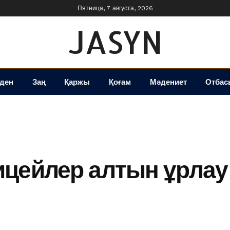
Пятница, 7 августа, 2026
JASYN
іден
Заң
Қаржы
Қоғам
Мәдениет
Отбас
цейлер алтын ұрлау 