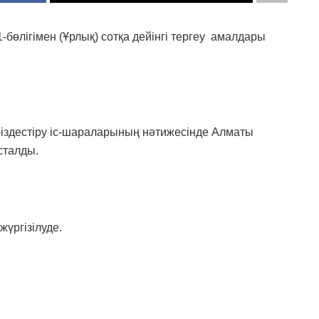
-бөлігімен (Ұрлық) сотқа дейінгі тергеу амалдары
-іздестіру іс-шараларының нәтижесінде Алматы
сталды.
жүргізілуде.