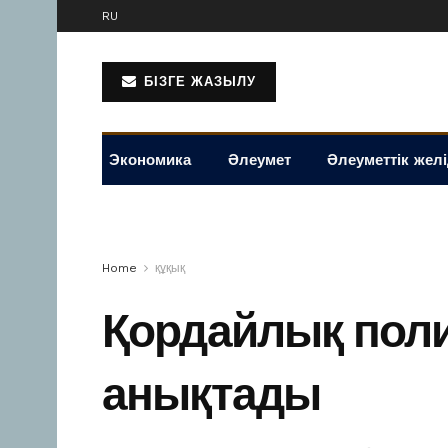
RU
БІЗГЕ ЖАЗЫЛУ
Экономика
Әлеумет
Әлеуметтік жел
Home
құқық
Қордайлық поли
анықтады