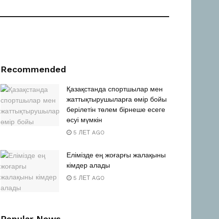
Recommended
Қазақстанда спортшылар мен
жаттықтырушыларға өмір бойы
берілетін төлем бірнеше есеге
өсуі мүмкін
5 ЛЕТ AGO
Елімізде ең жоғарғы жалақыны
кімдер алады
5 ЛЕТ AGO
Popular News