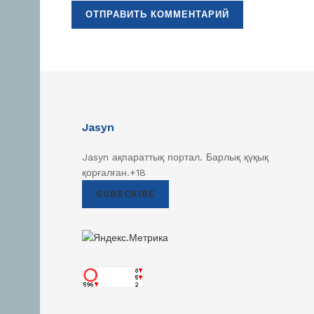
Jasyn
Jasyn ақпараттық портал. Барлық қүқық
қорғалған.+18
SUBSCRIBE