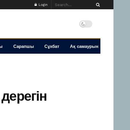
Login
ы
Сарапшы
Сұхбат
Ақ самаурын
дерегін