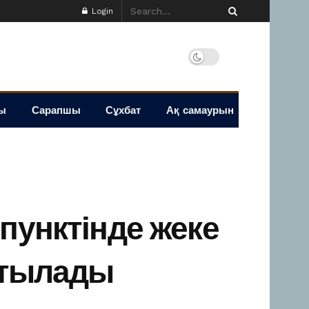
Login
ы
Сарапшы
Сұхбат
Ақ самаурын
пунктінде жеке
татылады