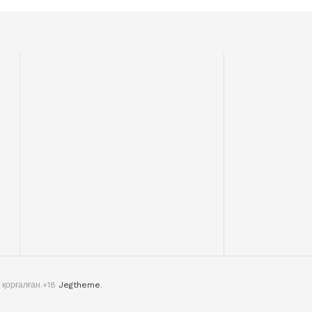
 қорғалған.+18
Jegtheme
.