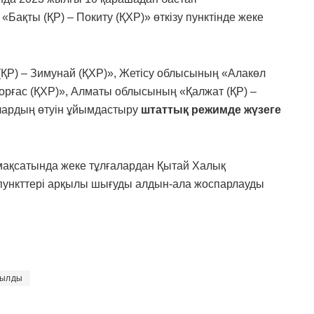
Бақты (ҚР) – Покиту (ҚХР)» өткізу пунктінде жеке
Р) – Зимунай (ҚХР)», Жетісу облысының «Алакөл
Қорғас (ҚХР)», Алматы облысының «Қалжат (ҚР) –
алардың өтуін ұйымдастыру
штаттық режимде жүзеге
у мақсатында жеке тұлғалардан Қытай Халық
 пункттері арқылы шығуды алдын-ала жоспарлауды
тылды