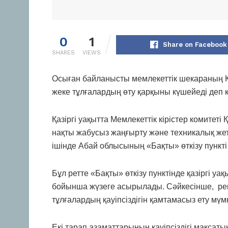
0
1
Share on Facebook
SHARES
VIEWS
Осыған байланысты мемлекеттік шекараның Қаз
жеке тұлғалардың өту қарқыны күшейеді деп к
Қазіргі уақытта Мемлекеттік кірістер комитеті
нақты жабусыз жаңғырту және техникалық же
ішінде Абай облысының «Бақты» өткізу пункті 
Бұл ретте «Бақты» өткізу пунктінде қазіргі у
бойынша жүзеге асырылады. Сәйкесінше, ре
тұлғалардың қауіпсіздігін қамтамасыз ету мүмкі
Екі тарап азаматтарының қауіпсіздігі мақсат