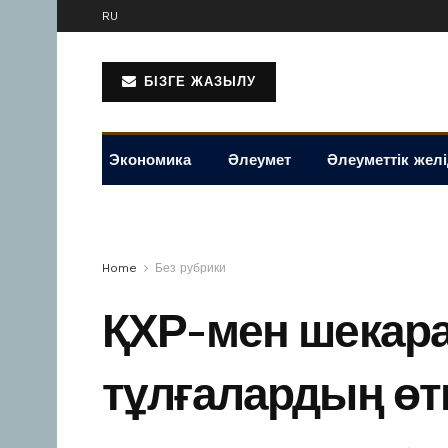
RU
БІЗГЕ ЖАЗЫЛУ
Экономика
Әлеумет
Әлеуметтік жел
Home
Без рубрики
ҚХР-мен шекара
тұлғалардың өт