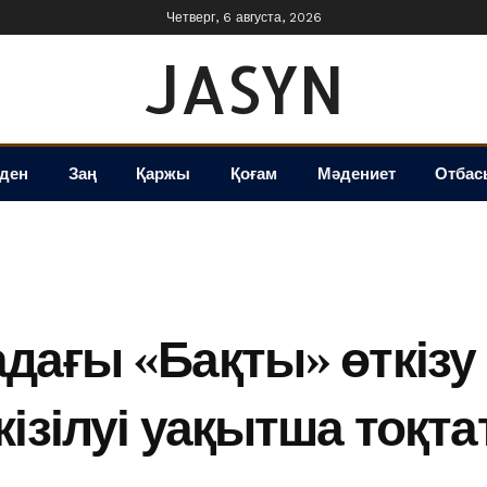
Четверг, 6 августа, 2026
JASYN
іден
Заң
Қаржы
Қоғам
Мәдениет
Отбас
дағы «Бақты» өткізу 
кізілуі уақытша тоқ