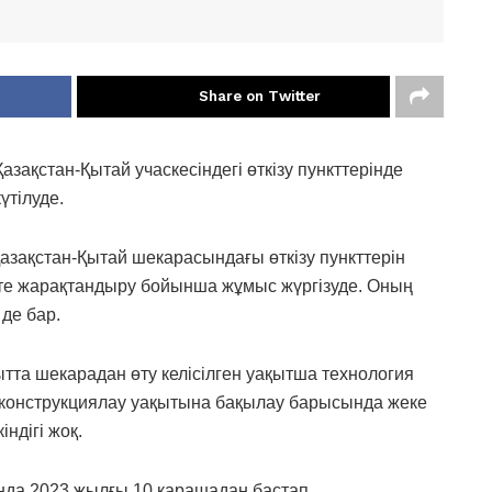
Share on Twitter
ақстан-Қытай учаскесіндегі өткізу пункттерінде
үтілуде.
 Қазақстан-Қытай шекарасындағы өткізу пункттерін
те жарақтандыру бойынша жұмыс жүргізуде. Оның
де бар.
ақытта шекарадан өту келісілген уақытша технология
конструкциялау уақытына бақылау барысында жеке
ндігі жоқ.
ында 2023 жылғы 10 қарашадан бастап