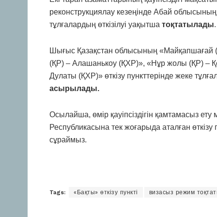
реконструкциялау кезеңінде Абай облысының «
тұлғалардың өткізілуі уақытша
тоқтатылады
.
Шығыс Қазақстан облысының «Майқапшағай (Қ
(ҚР) – Алашанькоу (ҚХР)», «Нұр жолы (ҚР) – 
Дулаты (ҚХР)» өткізу пункттерінде жеке тұлғ
асырылады.
Осылайша, өмір қауіпсіздігін қамтамасыз ет
Республикасына тек жоғарыда аталған өткізу
сұраймыз.
Tags:
«Бақты» өткізу пункті
визасыз режим тоқта