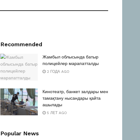
Recommended
Жамбыл облысында батыр
полицейлер марапатталды
2 ГОДА AGO
Кинотеатр, банкет залдары мен
тамақтану нысандары қайта
ашылады
5 ЛЕТ AGO
Popular News