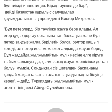
бұл тиімді инвестиция. Бірақ тәуекел де бар”, –
дейді Қазақстан құрылыс салушылар
қауымдастығының президенті Виктор Микрюков.
”Бұл пәтерлерді бір тәулікке жалға бере алады. Ал
егер құқық қорғау органына тап болсаңыз және бұл
пәтер заңсыз жалға берілетін болса, рэлтор қашып
кетеді, ал пәтер иесі мемлекет алдында жауап береді.
Бұл жағдайда жылжымайтын мүлік иесіне елге кіруге
тыйым салынуы да, қылмыстық жауапкершілікке де тап
болуы мүмкін. Сондықтан сіз шетелден баспананы
қандай мақсатта сатып алатыныңызды нақты білуіңіз
керек”, – дейді Түркиядағы жылжымайтын мүлік
агенттігінің иесі Айнұр Сүлейменова.