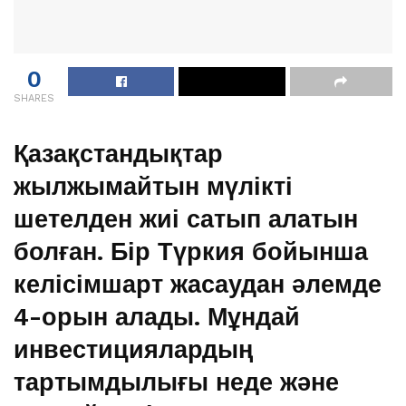
0
SHARES
Қазақстандықтар
жылжымайтын мүлікті
шетелден жиі сатып алатын
болған. Бір Түркия бойынша
келісімшарт жасаудан әлемде
4-орын алады. Мұндай
инвестициялардың
тартымдылығы неде және