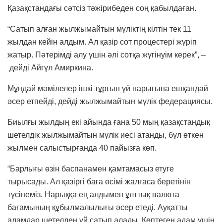
Қазақстандағы сәтсіз тәжірибеден соң қабылдаған.
“Сатып алған жылжымайтын мүліктің кілтін тек 11
жылдан кейін алдым. Ал қазір сот процестері жүріп
жатыр. Пәтерімді алу үшін әлі сотқа жүгінуім керек”, –
дейді Айгүл Амиркина.
Мұндай мәмілелер ішкі тұрғын үй нарығына ешқандай
әсер етпейді, дейді жылжымайтын мүлік федерациясы.
Биылғы жылдың екі айында ғана 50 мың қазақстандық
шетелдік жылжымайтын мүлік иесі атанды, бұл өткен
жылмен салыстырғанда 40 пайызға көп.
“Барлығы өзін баспанамен қамтамасыз етуге
тырысады. Ал қазіргі баға өсімі жалғаса беретінін
түсінеміз. Нарыққа ең алдымен ұлттық валюта
бағамының құбылмалылығы әсер етеді. Ауқатты
адамдар шетелден үй сатып алады. Көптеген адам үшін