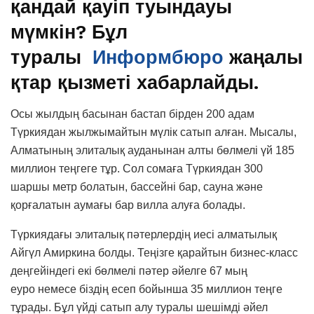
қандай қауіп туындауы
мүмкін? Бұл
туралы
Информбюро
жаңалы
қтар қызметі хабарлайды.
Осы жылдың басынан бастап бірден 200 адам
Түркиядан жылжымайтын мүлік сатып алған. Мысалы,
Алматының элиталық ауданынан алты бөлмелі үй 185
миллион теңгеге тұр. Сол сомаға Түркиядан 300
шаршы метр болатын, бассейні бар, сауна және
қорғалатын аумағы бар вилла алуға болады.
Түркиядағы элиталық пәтерлердің иесі алматылық
Айгүл Амиркина болды. Теңізге қарайтын бизнес-класс
деңгейіндегі екі бөлмелі пәтер әйелге 67 мың
еуро немесе біздің есеп бойынша 35 миллион теңге
тұрады. Бұл үйді сатып алу туралы шешімді әйел