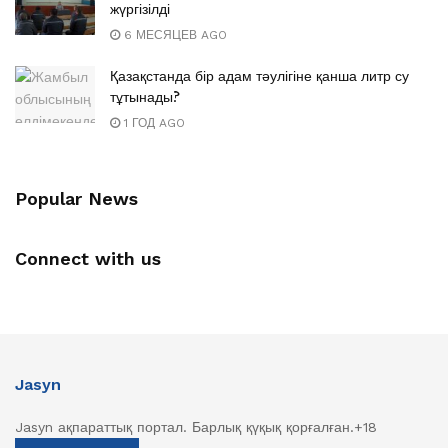
жүргізілді
6 МЕСЯЦЕВ AGO
Қазақстанда бір адам тәулігіне қанша литр су
тұтынады?
1 ГОД AGO
Popular News
Connect with us
Jasyn
Jasyn ақпараттық портал. Барлық қүқық қорғалған.+18