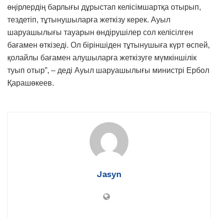
өңірлердің барлығы дұрыстап келісімшартқа отырып,
тездетіп, тұтынушыларға жеткізу керек. Ауыл
шаруашылығы тауарын өндірушілер сол келісілген
бағамен өткізеді. Ол біріншіден тұтынушыға күрт өспей,
қолайлы бағамен алушыларға жеткізуге мүмкіншілік
туып отыр”, – деді Ауыл шаруашылығы министрі Ербол
Қарашөкеев.
Jasyn