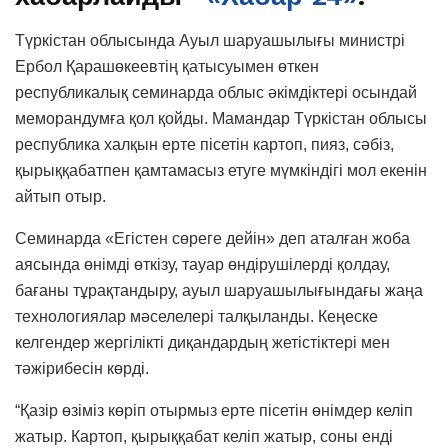
Түркістан облысында Ауыл шаруашылығы министрі
Ербол Қарашөкеевтің қатысуымен өткен
республикалық семинарда облыс әкімдіктері осындай
меморандумға қол қойды. Мамандар Түркістан облысы
республика халқын ерте пісетін картоп, пияз, сәбіз,
қырыққабатпен қамтамасыз етуге мүмкіндігі мол екенін
айтып отыр.
Семинарда «Егістен сөреге дейін» деп аталған жоба
аясында өнімді өткізу, тауар өндірушілерді қолдау,
бағаны тұрақтандыру, ауыл шаруашылығындағы жаңа
технологиялар мәселелері талқыланды. Кеңеске
келгендер жергілікті диқандардың жетістіктері мен
тәжірибесін көрді.
“Қазір өзіміз көріп отырмыз ерте пісетін өнімдер келіп
жатыр. Картоп, қырыққабат келіп жатыр, соны енді