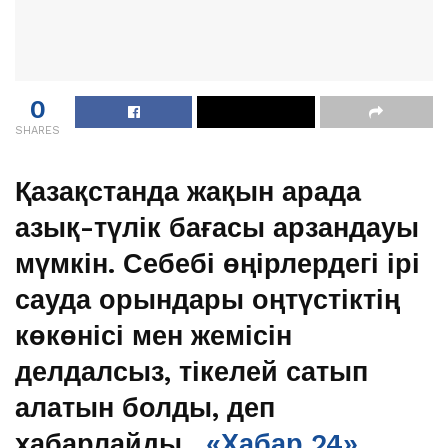
0
SHARES
Қазақстанда жақын арада
азық-түлік бағасы арзандауы
мүмкін. Себебі өңірлердегі ірі
сауда орындары оңтүстіктің
көкөнісі мен жемісін
делдалсыз, тікелей сатып
алатын болды, деп
хабарлайды
«Хабар 24»
.