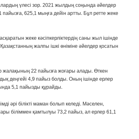
дылардың үлесі зор. 2021 жылдың соңында әйелдер
1 пайызға, 625,1 мыңға дейін артты. Бұл ретте жеке
басқаратын жеке кәсіпкерліктердің саны жыл ішінде
, Қазақстанның жалпы ішкі өніміне әйелдер қосатын
ер жалақының 22 пайызға жоғары алады. Өткен
ық деңгейі 4,9 пайыз болды. Оның ішінде ерлер
ында 5,1 пайызды құрайды.
мді әрі білікті маман болып келеді. Мәселен,
ары біліммен қамтылуы 73,2 пайыз, ал ерлер 61,1