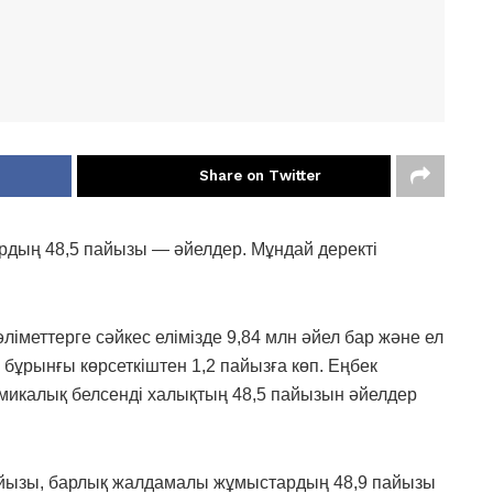
Share on Twitter
рдың 48,5 пайызы — әйелдер. Мұндай деректі
іметтерге сәйкес елімізде 9,84 млн әйел бар және ел
бұрынғы көрсеткіштен 1,2 пайызға көп. Еңбек
омикалық белсенді халықтың 48,5 пайызын әйелдер
айызы, барлық жалдамалы жұмыстардың 48,9 пайызы