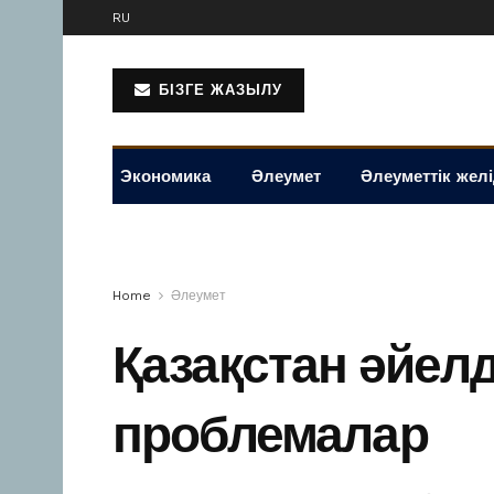
RU
БІЗГЕ ЖАЗЫЛУ
Экономика
Әлеумет
Әлеуметтік жел
Home
Әлеумет
Қазақстан әйелд
проблемалар