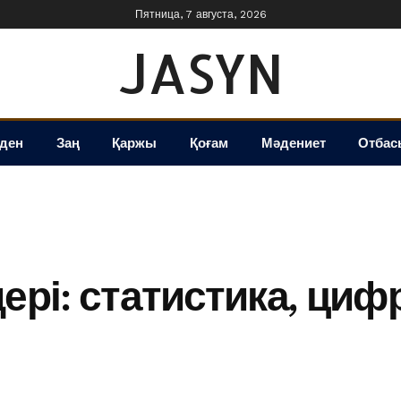
Пятница, 7 августа, 2026
JASYN
іден
Заң
Қаржы
Қоғам
Мәдениет
Отбас
ері: статистика, циф