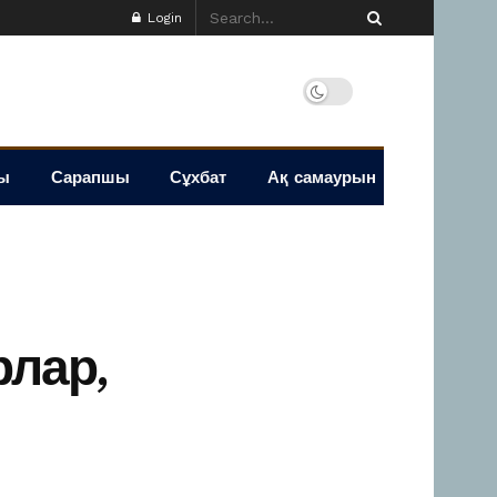
Login
ы
Сарапшы
Сұхбат
Ақ самаурын
рлар,