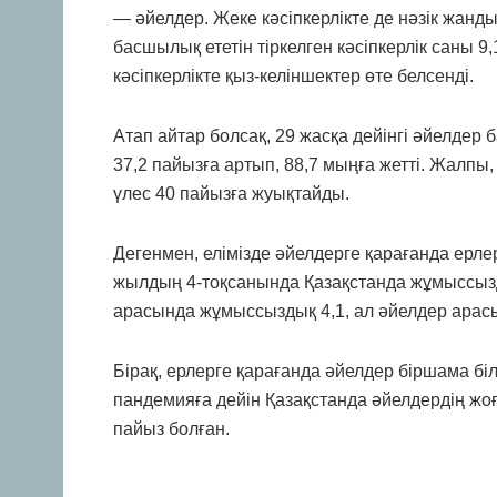
— әйелдер. Жеке кәсіпкерлікте де нәзік жан
басшылық ететін тіркелген кәсіпкерлік саны 9,
кәсіпкерлікте қыз-келіншектер өте белсенді.
Атап айтар болсақ, 29 жасқа дейінгі әйелдер 
37,2 пайызға артып, 88,7 мыңға жетті. Жалпы
үлес 40 пайызға жуықтайды.
Дегенмен, елімізде әйелдерге қарағанда ерл
жылдың 4-тоқсанында Қазақстанда жұмыссызд
арасында жұмыссыздық 4,1, ал әйелдер арас
Бірақ, ерлерге қарағанда әйелдер біршама білі
пандемияға дейін Қазақстанда әйелдердің жоғ
пайыз болған.