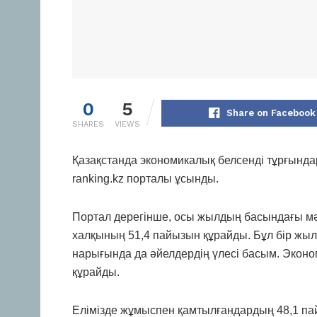
0
5
Share on Facebook
SHARES
VIEWS
Қазақстанда экономикалық белсенді тұрғында
ranking.kz порталы ұсынды.
Портал дерегінше, осы жылдың басындағы мәл
халқының 51,4 пайызын құрайды. Бұл бір жыл 
нарығында да әйелдердің үлесі басым. Экон
құрайды.
Елімізде жұмыспен қамтылғандардың 48,1 п