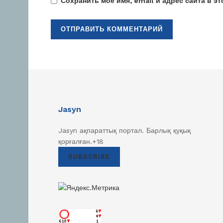
Сохранить моё имя, email и адрес сайта в 
Jasyn
Jasyn ақпараттық портал. Барлық қүқық
қорғалған.+18
SUBSCRIBE