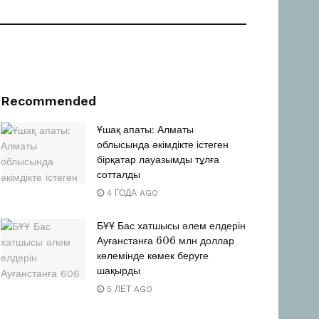
Recommended
Ұшақ апаты: Алматы
облысында әкімдікте істеген
бірқатар лауазымды тұлға
сотталды
4 ГОДА AGO
БҰҰ Бас хатшысы әлем елдерін
Ауғанстанға 606 млн доллар
көлемінде көмек беруге
шақырды
5 ЛЕТ AGO