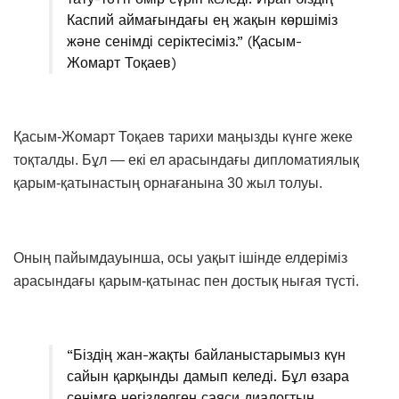
Каспий аймағындағы ең жақын көршіміз
және сенімді серіктесіміз.” (Қасым-
Жомарт Тоқаев)
Қасым-Жомарт Тоқаев тарихи маңызды күнге жеке
тоқталды. Бұл — екі ел арасындағы дипломатиялық
қарым-қатынастың орнағанына 30 жыл толуы.
Оның пайымдауынша, осы уақыт ішінде елдеріміз
арасындағы қарым-қатынас пен достық нығая түсті.
“Біздің жан-жақты байланыстарымыз күн
сайын қарқынды дамып келеді. Бұл өзара
сенімге негізделген саяси диалогтың