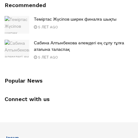
Recommended
Теміртас Жүсіпов ширек финалға шықты
5 ЛЕТ AGO
Сабина Алтынбекова әлемдегі ең сұлу тұлға
атағына таласпақ
5 ЛЕТ AGO
Popular News
Connect with us
Jasyn