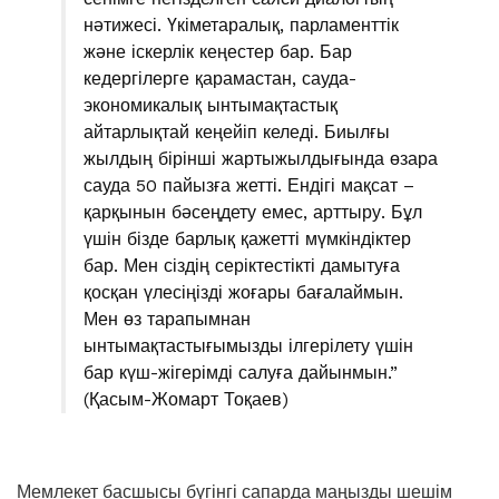
нәтижесі. Үкіметаралық, парламенттік
және іскерлік кеңестер бар. Бар
кедергілерге қарамастан, сауда-
экономикалық ынтымақтастық
айтарлықтай кеңейіп келеді. Биылғы
жылдың бірінші жартыжылдығында өзара
сауда 50 пайызға жетті. Ендігі мақсат –
қарқынын бәсеңдету емес, арттыру. Бұл
үшін бізде барлық қажетті мүмкіндіктер
бар. Мен сіздің серіктестікті дамытуға
қосқан үлесіңізді жоғары бағалаймын.
Мен өз тарапымнан
ынтымақтастығымызды ілгерілету үшін
бар күш-жігерімді салуға дайынмын.”
(Қасым-Жомарт Тоқаев)
Мемлекет басшысы бүгінгі сапарда маңызды шешім