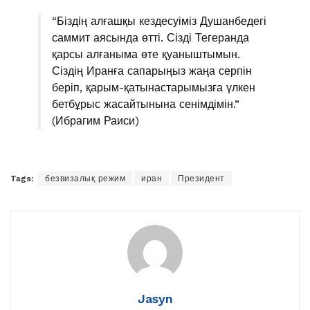
“Біздің алғашқы кездесуіміз Душанбедегі
саммит аясында өтті. Сізді Тегеранда
қарсы алғаныма өте қуаныштымын.
Сіздің Иранға сапарыңыз жаңа серпін
беріп, қарым-қатынастарымызға үлкен
бетбұрыс жасайтынына сенімдімін.”
(Ибрагим Раиси)
Tags:
безвизалық режим
иран
Президент
Jasyn