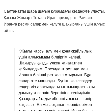
Салтанатты шара шағын құрамдағы кездесуге ұласты.
Қасым-Жомарт Тоқаев Иран президенті Раисиге
Иранға ресми сапармен келуге шақырғаны үшін алғыс
айтты.
“Жылы қарсы алу мен қонақжайлылық
үшін алғысымды білдіргім келеді.
Шақыруыңызды үлкен қанағатпен
қабылдадым. Президент ретінде мен
Иранға бірінші рет келіп отырмын. Бұл
сапар өте маңызды. Бүгінгі келіссөздер
елдеріміз арасындағы ынтымақтастықты
дамытуға серпін беретініне сенімдімін.
Қазақтар айтады: «Көрші ақысы – тәңір
хақысы». Еліміз әрқашан көршілерімен
тату-тәтті өмір сүріп келеді. Иран біздің