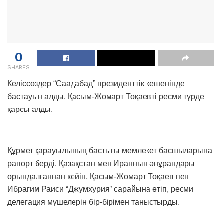
0
SHARES
Келіссөздер “Саадабад” президенттік кешенінде
бастауын алды. Қасым-Жомарт Тоқаевті ресми түрде
қарсы алды.
Құрмет қарауылының бастығы мемлекет басшыларына
рапорт берді. Қазақстан мен Иранның әнұрандары
орындалғаннан кейін, Қасым-Жомарт Тоқаев пен
Ибрагим Раиси “Джумхурия” сарайына өтіп, ресми
делегация мүшелерін бір-бірімен таныстырды.