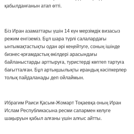
қабылданғанын атап өтті.
Біз Иран азаматтары үшін 14 күн мерзімдік визасыз
режим енгіземіз. Бұл шара түрлі салалардағы
ынтымақтастықты одан әрі кеңейтуге, соның ішінде
бизнес-қоғамдастық өкілдері арасындағы
байланыстарды арттыруға, туристерді көптеп тартуға
бағытталған. Бұл артықшылықты ирандық кәсіпкерлер
толық пайдаланады деп ойлаймын.
Ибрагим Раиси Қасым-Жомарт Тоқаевқа оның Иран
Ислам Республикасына ресми сапармен келуге
шақыруын қабыл алғаны үшін алғыс айтты.