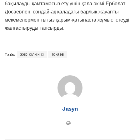
бақылауды қамтамасыз ету үшін қала әкімі Ерболат
Досаевпен, сондай-ақ қаладағы барлық жауапты
мекемелермен тығыз қарым-қатынаста жұмыс істеуді
жалғастыруды тапсырды.
Tags:
жер сілкінісі
Тоқаев
Jasyn