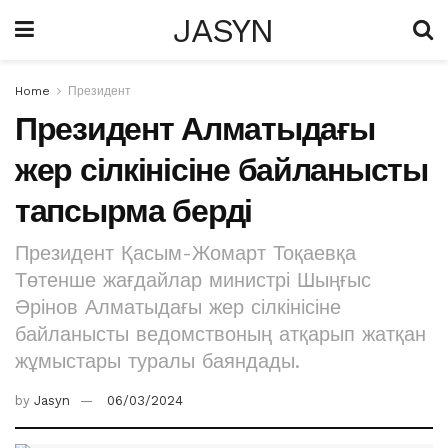
JASYN
Home
Президент
Президент Алматыдағы
жер сілкінісіне байланысты
тапсырма берді
Президент Қасым-Жомарт Тоқаевқа
Төтенше жағдайлар министрі Шыңғыс
Әрінов Алматыдағы жер сілкінісіне
байланысты ведомствоның атқарып жатқан
жұмыстары туралы баяндады.
by
Jasyn
06/03/2024