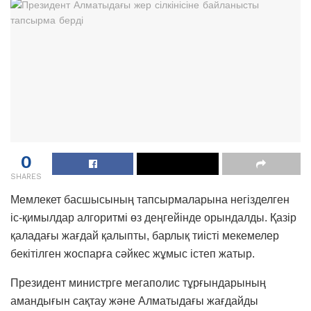
0
SHARES
Мемлекет басшысының тапсырмаларына негізделген
іс-қимылдар алгоритмі өз деңгейінде орындалды. Қазір
қаладағы жағдай қалыпты, барлық тиісті мекемелер
бекітілген жоспарға сәйкес жұмыс істеп жатыр.
Президент министрге мегаполис тұрғындарының
амандығын сақтау және Алматыдағы жағдайды