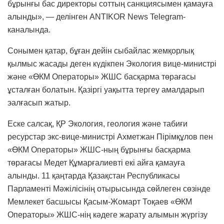
бұрынғы бас директоры соттың санкциясымен қамауға
алынды», — делінген ANTIKOR News Telegram-
каналында.
Сонымен қатар, бұған дейін сыбайлас жемқорлық
қылмыс жасады деген күдікпен Экология вице-министрі
және «ӨКМ Операторы» ЖШС басқарма төрағасы
ұсталған болатын. Қазіргі уақытта тергеу амалдарып
эалғасып жатыр.
Еске салсақ, ҚР Экология, геология және табиғи
ресурстар экс-вице-министрі Ахметжан Пірімқұлов пен
«ӨКМ Операторы» ЖШС-ның бұрынғы басқарма
төрағасы Медет Құмарғалиевті екі айға қамауға
алынды. 11 қаңтарда Қазақстан Республикасы
Парламенті Мәжілісінің отырысында сөйлеген сөзінде
Мемлекет басшысы Қасым-Жомарт Тоқаев «ӨКМ
Операторы» ЖШС-нің кәдеге жарату алымын жүргізу