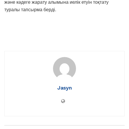
және кәдеге жарату алымына иелік етуін тоқтату
туралы тапсырма берді.
Jasyn