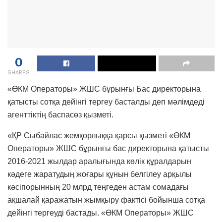
0
SHARES
«ӨКМ Операторы» ЖШС бұрынғы Бас директорына
қатысты сотқа дейінгі тергеу басталды деп мәлімдеді
агенттіктің баспасөз қызметі.
«ҚР Сыбайлас жемқорлыққа қарсы қызметі «ӨКМ
Операторы» ЖШС бұрынғы бас директорына қатысты
2016-2021 жылдар аралығында көлік құралдарын
кәдеге жаратудың жоғары құнын белгілеу арқылы
кәсіпорынның 20 млрд теңгеден астам сомадағы
ақшалай қаражатын жымқыру фактісі бойынша сотқа
дейінгі тергеуді бастады. «ӨКМ Операторы» ЖШС