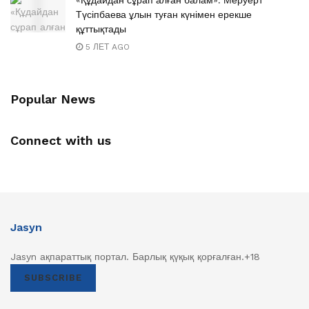
«Құдайдан сұрап алған балам»: Меруерт
Түсіпбаева ұлын туған күнімен ерекше
құттықтады
5 ЛЕТ AGO
Popular News
Connect with us
Jasyn
Jasyn ақпараттық портал. Барлық қүқық қорғалған.+18
SUBSCRIBE