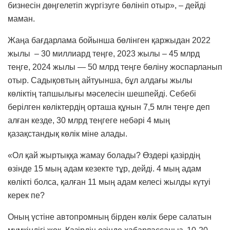
бизнесін дөңгелетіп жүргізуге бөлініп отыр», – дейді
маман.
Жаңа бағдарлама бойынша бөлінген қаржыдан 2022
жылы – 30 миллиард теңге, 2023 жылы – 45 млрд
теңге, 2024 жылы — 50 млрд теңге бөліну жоспарланып
отыр. Садықовтың айтуынша, бұл алдағы жылы
көліктің тапшылығы мәселесін шешпейді. Себебі
берілген көліктердің орташа құнын 7,5 млн теңге деп
алған кезде, 30 млрд теңгеге небәрі 4 мың
қазақстандық көлік міне алады.
«Ол қай жыртыққа жамау болады? Өздері қазірдің
өзінде 15 мың адам кезекте тұр, дейді. 4 мың адам
көлікті болса, қалған 11 мың адам келесі жылды күтуі
керек пе?
Оның үстіне автопромның бірден көлік бере салатын