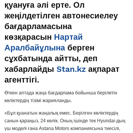
қуануға әлі ерте. Ол
жеңілдетілген автонесиелеу
бағдарламасына
көзқарасын
Нартай
Аралбайұлына
берген
сұхбатында айтты, деп
хабарлайды
Stan.kz
ақпарат
агенттігі.
Өткен аптада жаңа бағдарлама бойынша берілетін
көліктердің тізімі жарияланды.
«Бұл қуанатын жаңалық емес. Берілген көліктердің
санын қараңыз, 24 көлік. Оның ішінде тек Hyundai-дың
үш моделі ғана Astana Motors компаниясына тиесілі,