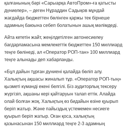
қалғанының бәрі «Сарыарқа АвтоПром»-ға қатысты
дүниелер», – деген Нұраддин Садықов мұндай
жағдайда бюджеттен бөлінген қаржы тек бірнеше
адамның баюына себеп болатынын ашық мәлімдеді.
Айта кететін жайт, жеңілдетілген автонесиелеу
бағдарламасына мемлекеттік бюджеттен 150 миллиард
теңге бөлінеді, ал «Оператор РОП-тан» 100 миллиард
теңге алынады деп хабарланды.
«Бұл дайын тұрған дүниені қалайда бөліп алу.
Халықтың ақшасы жиналып тұр. «Оператор РОП-тың»
қызметі күмәнді екені белгілі. Біз аудиторлық тексеру
жүргізіп, ақшаны кері қайтаруын талап еттік. Алайда
олай болған жоқ. Халықтың өз бидайын өзіне қуырып
беріп жатыр. Және пайыздық үстемемен несиеге
қуырып беріп жатыр. Оған қоса, халықтың
қазынасынан 150 миллиард теңге 2-3 адамның