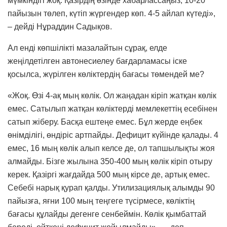
мүмкіндігі жоқ. Қазірдің өзінде хабарлассаңыз, 10-20
пайызын төлеп, күтіп жүргендер көп. 4-5 айлап күтеді»,
– дейді Нұраддин Садықов.
Ал енді көпшілікті мазалайтын сұрақ, елде
жеңілдетілген автонесиелеу бағдарламасы іске
қосылса, жүрілген көліктердің бағасы төмендей ме?
«Жоқ. Өзі 4-ақ мың көлік. Ол жаңадан кіріп жатқан көлік
емес. Сатылып жатқан көліктерді мемлекеттің есебінен
сатып жіберу. Басқа ештеңе емес. Бұл жерде еңбек
өнімділігі, өндіріс артпайды. Дефицит күйінде қалады. 4
емес, 16 мың көлік алып келсе де, ол тапшылықты жоя
алмайды. Бізге жылына 350-400 мың көлік кіріп отыру
керек. Қазіргі жағдайда 500 мың кірсе де, артық емес.
Себебі нарық қурап қалды. Утилизациялық алымды 90
пайызға, яғни 100 мың теңгеге түсірмесе, көліктің
бағасы құлайды дегенге сенбеймін. Көлік қымбаттай