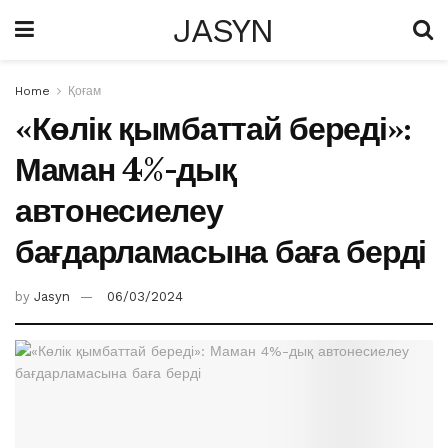
JASYN
Home
Қоғам
«Көлік қымбаттай береді»:
Маман 4%-дық
автонесиелеу
бағдарламасына баға берді
by
Jasyn
06/03/2024