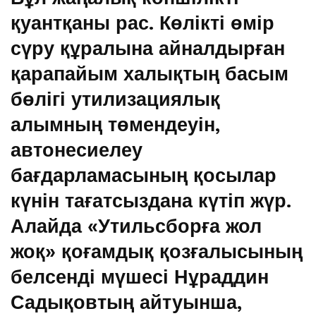
қуантқаны рас. Көлікті өмір
сүру құралына айналдырған
қарапайым халықтың басым
бөлігі утилизациялық
алымның төмендеуін,
автонесиелеу
бағдарламасының қосылар
күнін тағатсыздана күтіп жүр.
Алайда «Утильсборға жол
жоқ» қоғамдық қозғалысының
белсенді мүшесі Нұраддин
Садықовтың айтуынша,