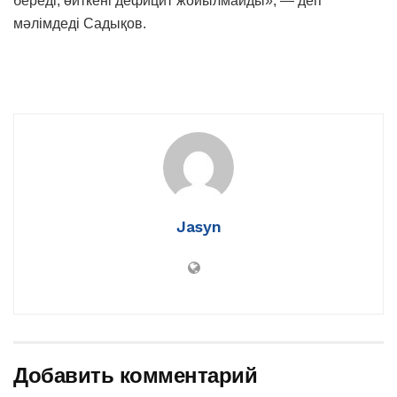
береді, өйткені дефицит жойылмайды», — деп
мәлімдеді Садықов.
Jasyn
Добавить комментарий