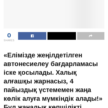
0
SHARES
«Елімізде жеңілдетілген
автонесиелеу бағдарламасы
іске қосылады. Халық
алғашқы жарнасыз, 4
пайыздық үстемемен жаңа
көлік алуға мүмкіндік алады!»
Бұл жаңалық көпшілікті