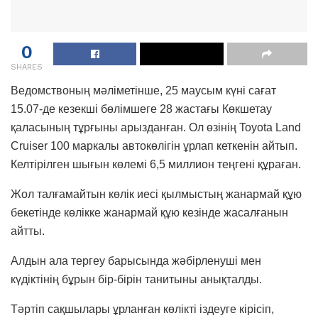
0
SHARES
Ведомствоның мәліметінше, 25 маусым күні сағат
15.07-де кезекші бөлімшеге 28 жастағы Көкшетау
қаласының тұрғыны арызданған. Ол өзінің Toyota Land
Cruiser 100 маркалы автокөлігін ұрлап кеткенін айтып.
Келтірілген шығын көлемі 6,5 миллион теңгені құраған.
Жол талғамайтын көлік иесі қылмыстың жанармай құю
бекетінде көлікке жанармай құю кезінде жасалғанын
айтты.
Алдын ала тергеу барысында жәбірленуші мен
күдіктінің бұрын бір-бірін танитыны анықталды.
Тәртіп сақшылары ұрланған көлікті іздеуге кірісіп,