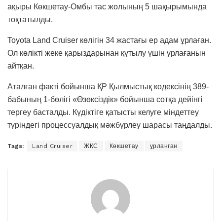
ақыры Көкшетау-Омбы тас жолының 5 шақырымында
тоқтатылды.
Toyota Land Cruiser көлігін 34 жастағы ер адам ұрлаған.
Ол көлікті жеке қарыздарынан құтылу үшін ұрлағанын
айтқан.
Аталған факті бойынша ҚР Қылмыстық кодексінің 389-
бабының 1-бөлігі «Өзөксіздік» бойынша сотқа дейінгі
тергеу басталды. Күдіктіге қатысты келуге міндеттеу
түріндегі процессуалдық мәжбүрлеу шарасы таңдалды.
Tags:
Land Cruiser
ЖҚС
Көкшетау
ұрланған