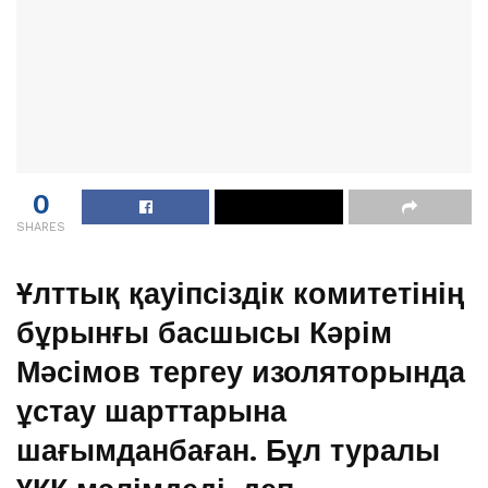
0
SHARES
Ұлттық қауіпсіздік комитетінің
бұрынғы басшысы Кәрім
Мәсімов тергеу изоляторында
ұстау шарттарына
шағымданбаған. Бұл туралы