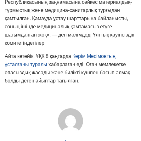
Республикасының заңнамасына сәйкес материалдық-
тұрмыстық және медицина-санитарлық тұрғыдан
қамтылған. Қамауда ұстау шарттарына байланысты,
соның ішінде медициналық қамтамасыз етуге
шағымданған жоқ», — деп мәлімдеді Ұлттық қауіпсіздік
комитетіндегілер.
Айта кетейік, ҰҚК 8 қаңтарда
Кәрім Мәсімовтың
ұсталғаны туралы
хабарлаған еді. Оған мемлекетке
опасыздық жасады және билікті күшпен басып алмақ
болды деген айыптар тағылған.