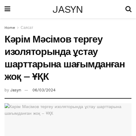
JASYN
Home
Саясат
Кәрім Мәсімов тергеу
изоляторында ұстау
шарттарына шағымданған
жоқ – ҰҚК
by
Jasyn
06/03/2024