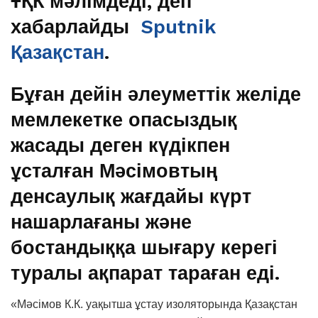
ҰҚК мәлімдеді, деп
хабарлайды
Sputnik
Қазақстан
.
Бұған дейін әлеуметтік желіде
мемлекетке опасыздық
жасады деген күдікпен
ұсталған Мәсімовтың
денсаулық жағдайы күрт
нашарлағаны және
бостандыққа шығару керегі
туралы ақпарат тараған еді.
«Мәсімов К.К. уақытша ұстау изоляторында Қазақстан