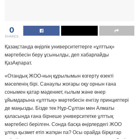
0
SHARES
Қазақстанда өңірлік университеттерге «ұлттық»
мәртебесін беру ұсынылды, деп хабарлайды
ҚазАқпарат.
«Отандық ЖОО-ның құрылымын өзгерту өзекті
мәселенің бірі. Санаулы жоғары оқу орнын ғана
сонымен қатар мәдениет, ғылым және өнер
ұйымдарына «ұлттық» мәртебесін енгізу принциптері
де маңызды. Бізде тек Нұр-Сұлтан мен Алматы
қаласында ғана бірнеше университетке ұлттық
мәртебесі берілген. Сонда басқа өңірлердегі ЖОО
ұлтқа қызмет етіп жатқан па? Осы орайда бірқатар