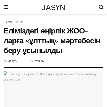
JASYN
Home
білім
Еліміздегі өңірлік ЖОО-
ларға «ұлттық» мәртебесін
беру ұсынылды
by
Jasyn
06/03/2024