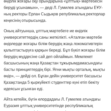
өңірлік жоғары оқу орындарына «ұлттық» мәртебесін
беруді ұсынамын», — деді Л. Гумилев атындағы ЕҰУ-
ның ректоры Ерлан Сыдықов републикалық ректорлар
кеңесінің отырысында.
Оның айтуынша, ұлттық мәртебеге ие өңірлік
университеттердің саны жеткілікті. «Аталған мәртебе
өңірлерде жоғары білім берудің жаңа локомативтерін
қалыптастыруға қарқын береді. Бұл бүкіл жоғары білім
берудің мүддесіне сай деп ойлаймын. Мемлекет
басшысының жаңа Қазақстан тұжырымдамасындағы
басты принциптердің бірі. Яғни мықты орталық, мықты
өңір», — дейді ол.
Бұған дейін университет басшысы
Қазақстанда 5 қыркүйекті студенттер күні етіп бекіту
идеясын ұсынған еді.
Айта кетейік, бүгін елордадағы Л. Гумилев атындағы
Еуразия ұлттық университетінде республикалық