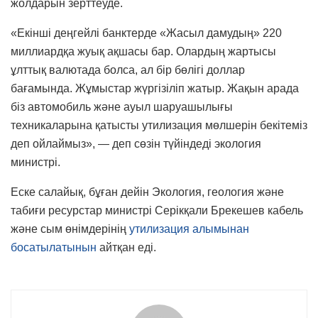
жолдарын зерттеуде.
«Екінші деңгейлі банктерде «Жасыл дамудың» 220
миллиардқа жуық ақшасы бар. Олардың жартысы
ұлттық валютада болса, ал бір бөлігі доллар
бағамында. Жұмыстар жүргізіліп жатыр. Жақын арада
біз автомобиль және ауыл шаруашылығы
техникаларына қатысты утилизация мөлшерін бекітеміз
деп ойлаймыз», — деп сөзін түйіндеді экология
министрі.
Еске салайық, бұған дейін Экология, геология және
табиғи ресурстар министрі Серікқали Брекешев кабель
және сым өнімдерінің
утилизация алымынан
босатылатынын
айтқан еді.