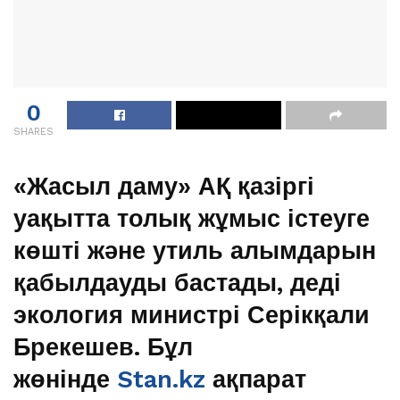
0
SHARES
«Жасыл даму» АҚ қазіргі
уақытта толық жұмыс істеуге
көшті және утиль алымдарын
қабылдауды бастады, деді
экология министрі Серікқали
Брекешев. Бұл
жөнінде
Stan.kz
ақпарат