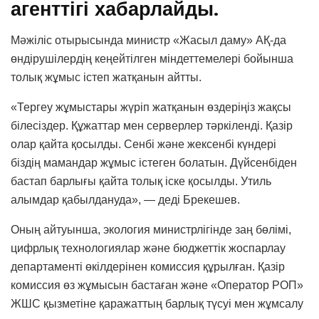
агенттігі хабарлайды.
Мәжіліс отырысында министр «Жасыл даму» АҚ-да
өндірушілердің кеңейтілген міндеттемелері бойынша
толық жұмыс істеп жатқанын айтты.
«Тергеу жұмыстары жүріп жатқанын өздеріңіз жақсы
білесіздер. Құжаттар мен серверлер тәркіленді. Қазір
олар қайта қосылды. Сенбі және жексенбі күндері
біздің мамандар жұмыс істеген болатын. Дүйсенбіден
бастап барлығы қайта толық іске қосылды. Утиль
алымдар қабылдануда», — деді Брекешев.
Оның айтуынша, экология министрлігінде заң бөлімі,
цифрлық технологиялар және бюджеттік жоспарлау
департаменті өкілдерінен комиссия құрылған. Қазір
комиссия өз жұмысын бастаған және «Оператор РОП»
ЖШС қызметіне қаражаттың барлық түсуі мен жұмсалу