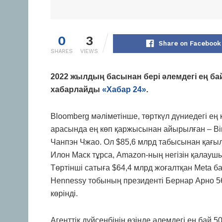
0
3
Share on Facebook
SHARES
VIEWS
2022 жылдың басынан бері әлемдегі ең ба
хабарлайды
«Хабар 24»
.
Bloomberg мәліметінше, төрткүл дүниедегі ең
арасында ең көп қаржысынан айырылған – Bi
Чанпэн Чжао. Ол $85,6 млрд табысынан қағы
Илон Маск тұрса, Amazon
-ның негізін қалау
Төртінші сатыға $64,4 млрд жоғалтқан Meta б
Hennessy тобының президенті Бернар Арно 5
көрінді.
Агенттік дүйсенбінің өзінде әлемдегі ең бай