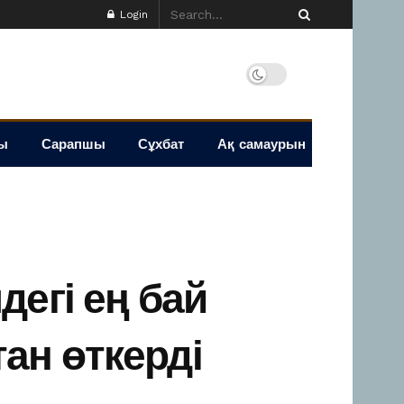
Login
ы
Сарапшы
Сұхбат
Ақ самаурын
егі ең бай
ан өткерді