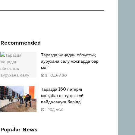
Recommended
Таразда жаңадан облыстық
аурухана салу жоспарда бар
ма?
2 ГОДА AGO
Таразда 160 пәтерлі
көпқабатты тұрғын үй
пайдалануға берілді
1 ГОД AGO
Popular News