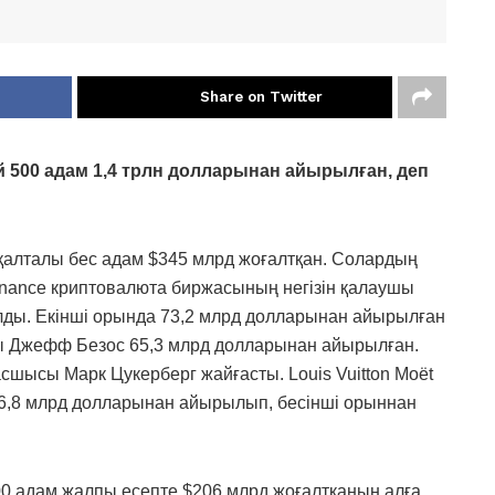
Share on Twitter
й 500 адам 1,4 трлн долларынан айырылған, деп
 қалталы бес адам $345 млрд жоғалтқан. Солардың
nance криптовалюта биржасының негізін қалаушы
лды. Екінші орында 73,2 млрд долларынан айырылған
шы Джефф Безос 65,3 млрд долларынан айырылған.
асшысы Марк Цукерберг жайғасты. Louis Vuitton Moët
6,8 млрд долларынан айырылып, бесінші орыннан
 500 адам жалпы есепте $206 млрд жоғалтқанын алға