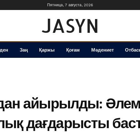
Пятница, 7 августа, 2026
JASYN
іден
Заң
Қаржы
Қоғам
Мәдениет
Отбас
рдан айырылды: Әлемд
ық дағдарысты баст