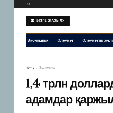
RU
БІЗГЕ ЖАЗЫЛУ
Экономика
Әлеумет
Әлеуметтік жел
Home
Экономика
1,4 трлн долла
адамдар қаржыл