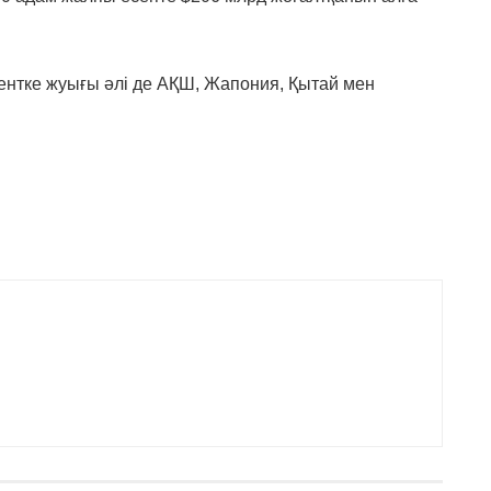
центке жуығы әлі де АҚШ, Жапония, Қытай мен