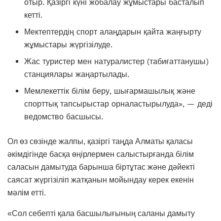
отыр. Қазіргі күні жобалау жұмыстары басталып
кетті.
Мектептердің спорт алаңдарын қайта жаңғырту
жұмыстары жүргізілуде.
Жас туристер мен натуралистер (табиғаттанушы)
станциялары жаңартылады.
Мемлекеттік білім беру, шығармашылық және
спорттық тапсырыстар орналастырылуда», — деді
ведомство басшысы.
Ол өз сөзінде жалпы, қазіргі таңда Алматы қаласы
әкімдігінде басқа өңірлермен салыстырғанда білім
саласын дамытуда барынша біртұтас және дәйекті
саясат жүргізіліп жатқанын мойындау керек екенін
мәлім етті.
«Сол себепті қала басшылығының саланы дамыту