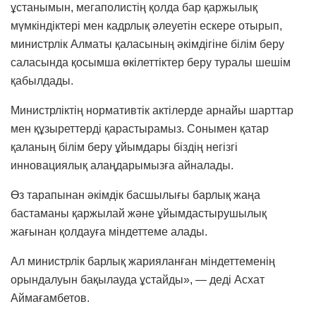
ұстанымын, мегаполистің қолда бар қаржылық
мүмкіндіктері мен кадрлық әлеуетін ескере отырып,
министрлік Алматы қаласының әкімдігіне білім беру
саласында қосымша өкілеттіктер беру туралы шешім
қабылдады.
Министрліктің нормативтік актілерде арнайы шарттар
мен құзыреттерді қарастырамыз. Сонымен қатар
қаланың білім беру ұйымдары біздің негізгі
инновациялық алаңдарымызға айналады.
Өз тарапынан әкімдік басшылығы барлық жаңа
бастаманы қаржылай және ұйымдастырушылық
жағынан қолдауға міндеттеме алады.
Ал министрлік барлық жарияланған міндеттеменің
орындалуын бақылауда ұстайды», — деді Асхат
Аймағамбетов.