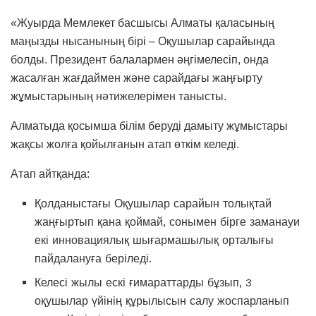
«Жуырда Мемлекет басшысы Алматы қаласының
маңызды нысанының бірі – Оқушылар сарайында
болды. Президент балалармен әңгімелесіп, онда
жасалған жағдаймен және сарайдағы жаңғырту
жұмыстарының нәтижелерімен танысты.
Алматыда қосымша білім беруді дамыту жұмыстары
жақсы жолға қойылғанын атап өткім келеді.
Атап айтқанда:
Қолданыстағы Оқушылар сарайын толықтай
жаңғыртып қана қоймай, сонымен бірге заманауи
екі инновациялық шығармашылық орталығы
пайдалануға беріледі.
Келесі жылы ескі ғимараттарды бұзып, 3
оқушылар үйінің құрылысын салу жоспарланып