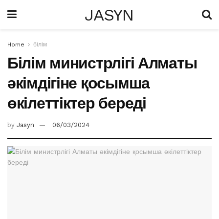
JASYN
Home
білім
Білім министрлігі Алматы
әкімдігіне қосымша
өкілеттіктер береді
by
Jasyn
06/03/2024