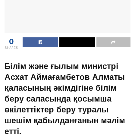
0
SHARES
Білім және ғылым министрі
Асхат Аймағамбетов Алматы
қаласының әкімдігіне білім
беру саласында қосымша
өкілеттіктер беру туралы
шешім қабылданғанын мәлім
етті.