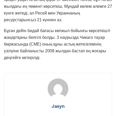
жылдағы ең төменгі көрсеткіш. Мұндай көлем әлемге 27
күнге жетеді, ал Ресей мен Украинаның
ресурстарынсыз 21 күннен аз.
Бұған дейін бидай бағасы көпжыл бойынғы көрсеткішті
жаңартқаны белгілі болды. 3 наурызда Чикаго тауар
биржасында (CME) оның құны астық жеткізілімінің
үзілуіне байланысты 2008 жылдан бастап ең жоғары
деңгейге көтерілді.
Jasyn