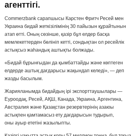
агенттігі.
Commerzbank сарапшысы Карстен Фритч Ресей мен
Украина бидай жеткізілімінің 30 пайызын құрайтынын
атап өтті. Оның сөзінше, қазір бұл елдер басқа
мемлекеттерден бөлініп кетті, сондықтан ол ресейлік
астықсыз жаһандық аштықты болжады.
«Бидай бұрынғыдан да қымбаттайды және көптеген
елдерде аштық дағдарысы жақындап келеді», — деп
жазды басылым.
Жарияланымда бидайдың ірі экспорттаушылары —
Еуроодақ, Ресей, АҚШ, Канада, Украина, Аргентина,
Австралия және Қазақстан резервтерінің азаюы
астықпен қамтамасыз ету дағдарысын тудырып,
оны ауыр ететіні жазылыпты.
Қазіргі уақытта астық қоры 57 миллион тонна, бұл тоғыз