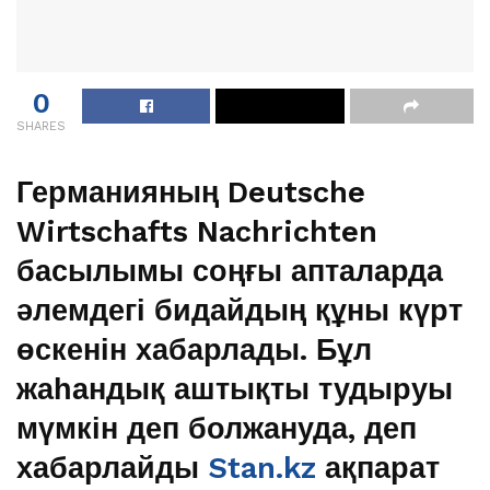
0
SHARES
Германияның Deutsche
Wirtschafts Nachrichten
басылымы соңғы апталарда
әлемдегі бидайдың құны күрт
өскенін хабарлады. Бұл
жаһандық аштықты тудыруы
мүмкін деп болжануда, деп
хабарлайды
Stan.kz
ақпарат