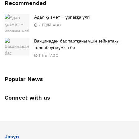
Recommended
Адал қызмет – ұрпаққа үлгі
2 ГОДА AGO
Вакцинадан бас тартқаны үшін зейнетақы
төленбеуі мүмкін бе
5 ЛЕТ AGO
Popular News
Connect with us
Jasyn