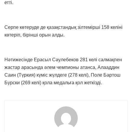
етті.
Серпе көтеруде де қазақстандық зілтемірші 158 келіні
көтеріп, бірінші орын алды.
Нәтижесінде Ерасыл Сәулебеков 281 келі салмақпен
жастар арасында әлем чемпионы атанса, Алааддин
Саин (Түркия) күміс жүлдеге (278 келі), Поле Бартош
Бурски (269 келі) қола медальға қол жеткізді.