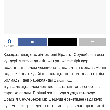
0
SHARES
Қазақстандық жас зілтемірші Ерасыл Сәулебеков осы
күндері Мексикада өтіп жатқан жасөспірімдер
арасындағы әлем чемпионатында алтын медаль жеңіп
алды. 67 келіге дейінгі салмақта оған тең келер ешкім
болмады, деп хабарлайды Zakon.kz.
Бұл салмақта әлем чемпионы атағын тоғыз спортшы
сарапқа салды. Бірінші жаттығуда жұлқа көтеруде
Ерасыл Сәулебеков бір шешуші әрекетімен (123 келі)
күшімен, жеңіске деген жігерімен қарсыластарын тәнті