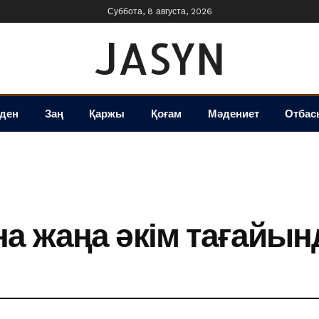
Суббота, 8 августа, 2026
JASYN
іден
Заң
Қаржы
Қоғам
Мәдениет
Отбас
а жаңа әкім тағайы