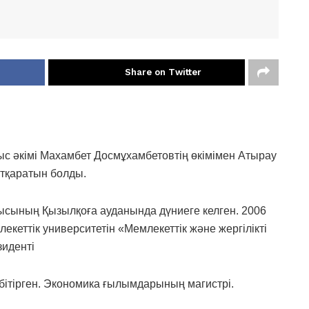
Share on Twitter
лыс әкімі Махамбет Досмұхамбетовтің өкімімен Атырау
атқаратын болды.
сының Қызылқоға ауданында дүниеге келген. 2006
еттік университетін «Мемлекеттік және жергілікті
иденті
бітірген. Экономика ғылымдарының магистрі.