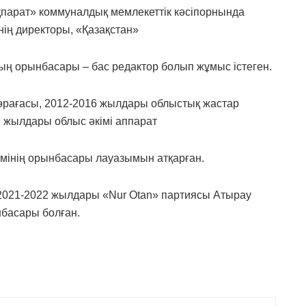
парат» коммуналдық мемлекеттік кәсіпорнында
ің директоры, «Қазақстан»
ң орынбасары – бас редактор болып жұмыс істеген.
өрағасы, 2012-2016 жылдары облыстық жастар
 жылдары облыс әкімі аппарат
мінің орынбасары лауазымын атқарған.
2021-2022 жылдары «Nur Otan» партиясы Атырау
басары болған.