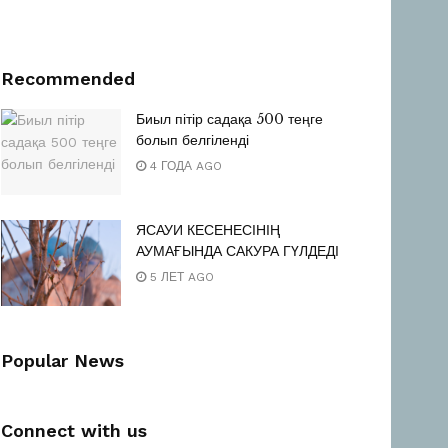
Recommended
Биыл пітір садақа 500 теңге
болып белгіленді
4 ГОДА AGO
ЯСАУИ КЕСЕНЕСІНІҢ
АУМАҒЫНДА САКУРА ГҮЛДЕДІ
5 ЛЕТ AGO
Popular News
Connect with us