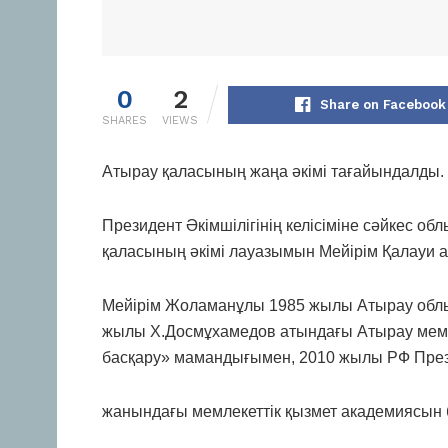
0
2
Share on Facebook
SHARES
VIEWS
Атырау қаласының жаңа әкімі тағайындалды.
Президент Әкімшілігінің келісіміне сәйкес об
қаласының әкімі лауазымын Мейірім Қалауи 
Мейірім Жоламанұлы 1985 жылы Атырау облы
жылы Х.Досмұхамедов атындағы Атырау мемлек
басқару» мамандығымен, 2010 жылы РФ През
жанындағы мемлекеттік қызмет академиясын 