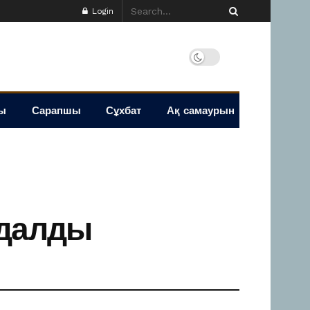
Login
ы
Сарапшы
Сұхбат
Ақ самаурын
ндалды