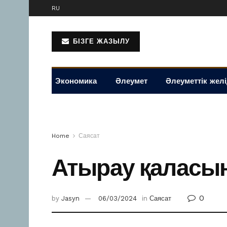
RU
БІЗГЕ ЖАЗЫЛУ
Экономика
Әлеумет
Әлеуметтік жел
Home
Саясат
Атырау қаласын
0
by
Jasyn
06/03/2024
in
Саясат