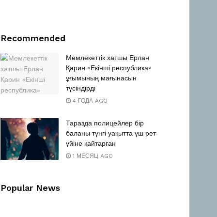
Recommended
Мемлекеттік хатшы Ерлан
Қарин «Екінші республика»
ұғымының мағынасын
түсіндірді
4 ГОДА AGO
Таразда полицейлер бір
баланы түнгі уақытта үш рет
үйіне қайтарған
1 МЕСЯЦ AGO
Popular News