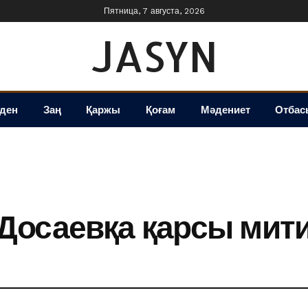
Пятница, 7 августа, 2026
JASYN
іден
Заң
Қаржы
Қоғам
Мәдениет
Отбас
Досаевқа қарсы мит