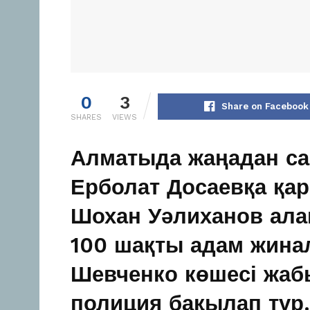
0
3
Share on Facebook
SHARES
VIEWS
Алматыда жаңадан сай
Ерболат Досаевқа қар
Шохан Уәлиханов ала
100 шақты адам жина
Шевченко көшесі жа
полиция бақылап тұр.