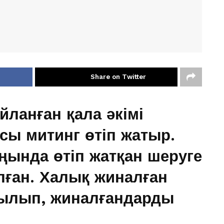
Share on Twitter
ланған қала әкімі
сы митинг өтіп жатыр.
ңында өтіп жатқан шеруге
лған. Халық жиналған
былып, жиналғандарды