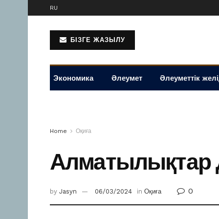
RU
БІЗГЕ ЖАЗЫЛУ
Экономика
Әлеумет
Әлеуметтік жел
Home
Оқиға
Алматылықтар 
0
by
Jasyn
06/03/2024
in
Оқиға