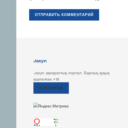
Jasyn
Jasyn ақпараттық портал. Барлық қүқық
қорғалған.+18
SUBSCRIBE