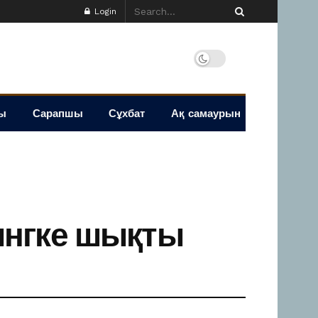
Login
ы
Сарапшы
Сұхбат
Ақ самаурын
ингке шықты