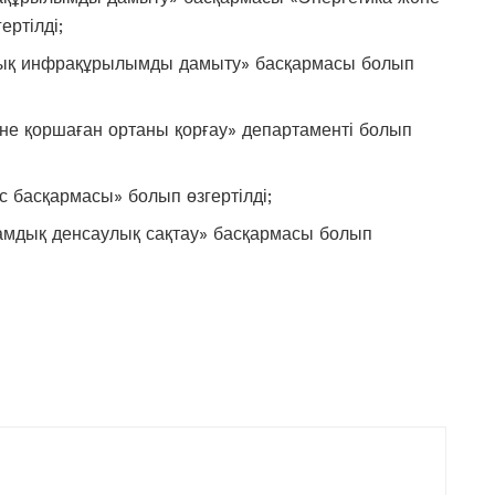
ртілді;
лдық инфрақұрылымды дамыту» басқармасы болып
не қоршаған ортаны қорғау» департаменті болып
с басқармасы» болып өзгертілді;
амдық денсаулық сақтау» басқармасы болып