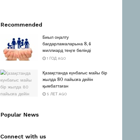
Recommended
Биыл оңалту
бағдарламаларына 8,4
миллиард теңге бөлінді
1 ГОД AGO
Қазақстанда күнбағыс майы бір
жылда 80 пайызға дейін
қымбаттаған
5 ЛЕТ AGO
Popular News
Connect with us