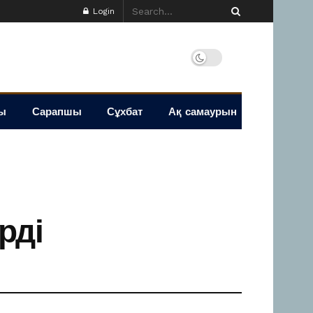
Login
ы
Сарапшы
Сұхбат
Ақ самаурын
рді