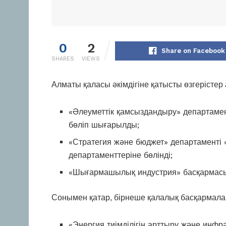
0
2
Share on Facebook
SHARES
VIEWS
Алматы қаласы әкімдігіне қатысты өзгерістер 
«Әлеуметтік қамсыздандыру» департамен
бөліп шығарылды;
«Стратегия және бюджет» департаменті 
департаменттеріне бөлінді;
«Шығармашылық индустрия» басқармасы
Сонымен қатар, бірнеше қалалық басқармалар
«Энергия тиімділігін арттыру және ин