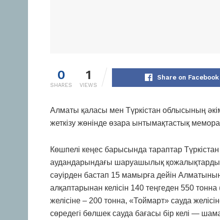
0
1
Share on Facebook
SHARES
VIEWS
Алматы қаласы мен Түркістан облысының әкім
жеткізу жөнінде өзара ынтымақтастық мемора
Көшпелі кеңес барысында тараптар Түркіста
аудандарындағы шаруашылық қожалықтарды ба
сәуірден бастап 15 мамырға дейін Алматыны
алқаптарынан келісін 140 теңгеден 550 тонна
желісіне – 200 тонна, «Тоймарт» сауда желісін
сөредегі бөлшек сауда бағасы бір келі — шам