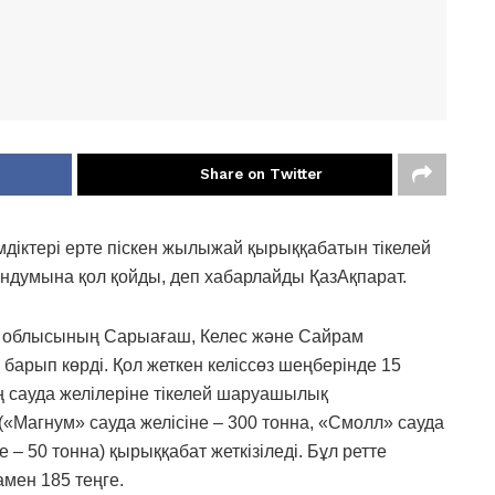
Share on Twitter
діктері ерте піскен жылыжай қырыққабатын тікелей
ндумына қол қойды, деп хабарлайды ҚазАқпарат.
н облысының Сарыағаш, Келес және Сайрам
рып көрді. Қол жеткен келіссөз шеңберінде 15
ң сауда желілеріне тікелей шаруашылық
 («Магнум» сауда желісіне – 300 тонна, «Смолл» сауда
е – 50 тонна) қырыққабат жеткізіледі. Бұл ретте
амен 185 теңге.