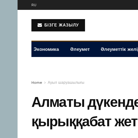
RU
БІЗГЕ ЖАЗЫЛУ
Экономика
Әлеумет
Әлеуметтік жел
Home
Ауыл шаруашылығы
Алматы дүкенде
қырыққабат жет