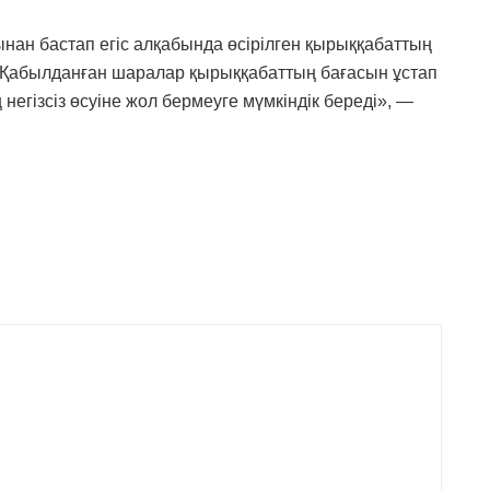
нан бастап егіс алқабында өсірілген қырыққабаттың
. «Қабылданған шаралар қырыққабаттың бағасын ұстап
 негізсіз өсуіне жол бермеуге мүмкіндік береді», —