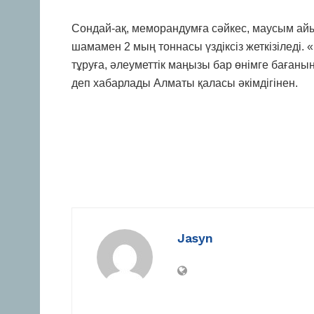
Сондай-ақ, меморандумға сәйкес, маусым айы
шамамен 2 мың тоннасы үздіксіз жеткізіледі
тұруға, әлеуметтік маңызы бар өнімге бағаның
деп хабарлады Алматы қаласы әкімдігінен.
Jasyn