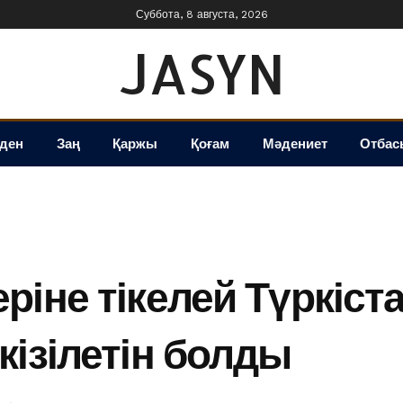
Суббота, 8 августа, 2026
JASYN
іден
Заң
Қаржы
Қоғам
Мәдениет
Отбас
ріне тікелей Түркіс
кізілетін болды