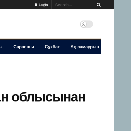
Login
ы
Сарапшы
Сұхбат
Ақ самаурын
тан облысынан