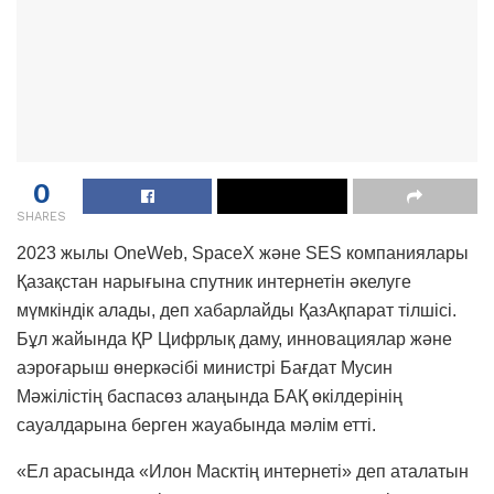
0
SHARES
2023 жылы OneWeb, SpaceX және SES компаниялары
Қазақстан нарығына спутник интернетін әкелуге
мүмкіндік алады, деп хабарлайды ҚазАқпарат тілшісі.
Бұл жайында ҚР Цифрлық даму, инновациялар жəне
аэроғарыш өнеркəсібі министрі Бағдат Мусин
Мәжілістің баспасөз алаңында БАҚ өкілдерінің
сауалдарына берген жауабында мәлім етті.
«Ел арасында «Илон Масктің интернеті» деп аталатын