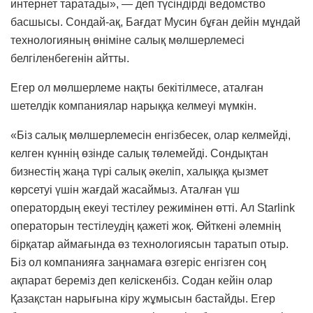
интернет таратады», — деп түсіндірді ведомство
басшысы. Сондай-ақ, Бағдат Мусин бұған дейін мұндай
технологияның өніміне салық мөлшерлемесі
белгіленбегенін айтты.
Егер ол мөлшерлеме нақты бекітілмесе, аталған
шетелдік компаниялар нарыққа келмеуі мүмкін.
«Біз салық мөлшерлемесін енгізбесек, олар келмейді,
келген күннің өзінде салық төлемейді. Сондықтан
бизнестің жаңа түрі салық әкеліп, халыққа қызмет
көрсетуі үшін жағдай жасаймыз. Аталған үш
оператордың екеуі тестілеу режимінен өтті. Ал Starlink
операторын тестілеудің қажеті жоқ. Өйткені әлемнің
бірқатар аймағында өз технологиясын таратып отыр.
Біз ол компанияға заңнамаға өзгеріс енгізген соң
ақпарат береміз деп келіскенбіз. Содан кейін олар
Қазақстан нарығына кіру жұмысын бастайды. Егер