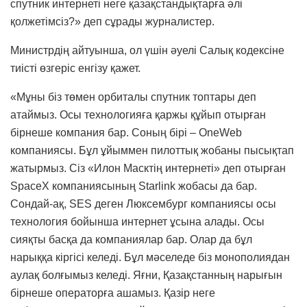
спутник интернеті неге қазақстандықтарға әлі
қолжетімсіз?» деп сұрады журналистер.
Министрдің айтуынша, ол үшін әуелі Салық кодексіне
тиісті өзгеріс енгізу қажет.
«Мұны біз төмен орбиталы спутник топтары деп
атаймыз. Осы технологияға қаржы құйып отырған
бірнеше компания бар. Соның бірі – OneWeb
компаниясы. Бұл ұйыммен пилоттық жобаны пысықтап
жатырмыз. Сіз «Илон Масктің интернеті» деп отырған
SpaceX компаниясының Starlink жобасы да бар.
Сондай-ақ, SES деген Люксембург компаниясы осы
технология бойынша интернет ұсына алады. Осы
сияқты басқа да компаниялар бар. Олар да бұл
нарыққа кіргісі келеді. Бұл мәселеде біз монополиядан
аулақ болғымыз келеді. Яғни, Қазақстанның нарығын
бірнеше операторға ашамыз. Қазір неге