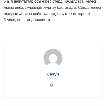
биыл депутаттар осы өзгерістерді қабылдаса, келесі
жылы инфрақұрылым жүргізу басталады. Сонда келесі
жылдың аяғына дейін халыққа спутник интернеті
беріледі», — деді министр.
Jasyn