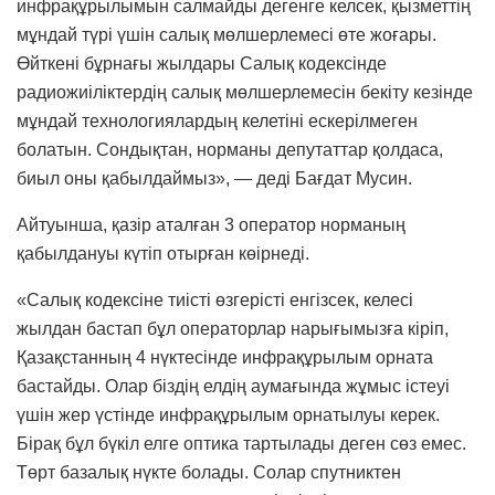
инфрақұрылымын салмайды дегенге келсек, қызметтің
мұндай түрі үшін салық мөлшерлемесі өте жоғары.
Өйткені бұрнағы жылдары Салық кодексінде
радиожиіліктердің салық мөлшерлемесін бекіту кезінде
мұндай технологиялардың келетіні ескерілмеген
болатын. Сондықтан, норманы депутаттар қолдаса,
биыл оны қабылдаймыз», — деді Бағдат Мусин.
Айтуынша, қазір аталған 3 оператор норманың
қабылдануы күтіп отырған көірнеді.
«Салық кодексіне тиісті өзгерісті енгізсек, келесі
жылдан бастап бұл операторлар нарығымызға кіріп,
Қазақстанның 4 нүктесінде инфрақұрылым орната
бастайды. Олар біздің елдің аумағында жұмыс істеуі
үшін жер үстінде инфрақұрылым орнатылуы керек.
Бірақ бұл бүкіл елге оптика тартылады деген сөз емес.
Төрт базалық нүкте болады. Солар спутниктен