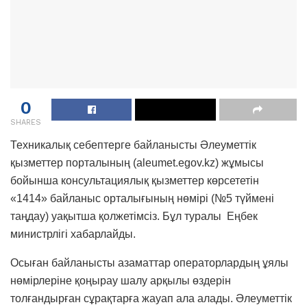
0
SHARES
Техникалық себептерге байланысты Әлеуметтік
қызметтер порталының (aleumet.egov.kz) жұмысы
бойынша консультациялық қызметтер көрсететін
«1414» байланыс орталығының нөмірі (№5 түймені
таңдау) уақытша қолжетімсіз. Бұл туралы Еңбек
министрлігі хабарлайды.
Осыған байланысты азаматтар операторлардың ұялы
нөмірлеріне қоңырау шалу арқылы өздерін
толғандырған сұрақтарға жауап ала алады. Әлеуметтік