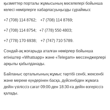
қызметтер порталы жұмысының мәселелері бойынша
келесі нөмірлерге хабарласуыңызды сұраймыз:
+7 (708) 114 8762; +7 (708) 114 8769;
+7 (708) 114 8754;
+7 (778) 550 4803;
+7 (778) 170 6938; +7 (747) 710 5789.
Сондай-ақ жоғарыда аталған нөмірлер бойынша
өтініштер «Whatsapp» және «Telegam» мессенджерлері
арқылы қабылданады.
Байланыс орталығының жұмыс тәртібі сенбі, жексенбі
және мереке күндерінен басқа, дүйсенбіден жұмаға
дейін үзіліссіз сағат 09:00-ден 18:30-ға дейін өзгеріссіз
қалады.