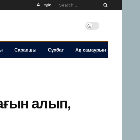
Login
ы
Сарапшы
Сұхбат
Ақ самаурын
ағын алып,