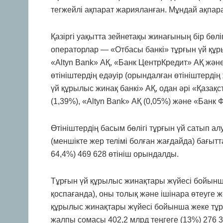
тегжейлі ақпарат жарияланған. Мұндай ақпарат
Қазіргі уақытта зейнетақы жинағының бір бөлі
операторлар — «Отбасы банкі» тұрғын үй құры
«Altyn Bank» АҚ, «Банк ЦентрКредит» АҚ жә
өтініштердің едәуір (орындалған өтініштерді
үй құрылыс жинақ банкі» АҚ, одан әрі «Қазақ
(1,39%), «Altyn Bank» АҚ (0,05%) және «Банк
Өтініштердің басым бөлігі тұрғын үй сатып алу
(меншікте жер телімі болған жағдайда) бағыт
64,4%) 469 628 өтініш орындалды.
Тұрғын үй құрылыс жинақтары жүйесі бойынш
қоспағанда), оны толық және ішінара өтеуге 
құрылыс жинақтары жүйесі бойынша жеке тұрғы
жалпы сомасы 402,2 млрд теңгеге (13%) 276 