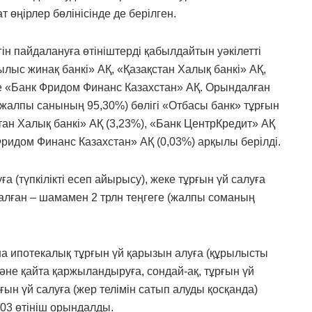
 өңірлер бөлінісінде де берілген.
гін пайдалануға өтініштерді қабылдайтын уәкілетті
лыс жинақ банкі» АҚ, «Қазақстан Халық банкі» АҚ,
не «Банк Фридом Финанс Казахстан» АҚ. Орындалған
ң жалпы санының 95,30%) бөлігі «Отбасы банк» тұрғын
стан Халық банкі» АҚ (3,23%), «Банк ЦентрКредит» АҚ
 Фридом Финанс Казахстан» АҚ (0,03%) арқылы берілді.
ға (түпкілікті есеп айырысу), жеке тұрғын үй салуға
талған – шамамен 2 трлн теңгеге (жалпы соманың
а ипотекалық тұрғын үй қарызын алуға (құрылысты
және қайта қаржыландыруға, сондай-ақ, тұрғын үй
н үй салуға (жер телімін сатып алуды қосқанда)
303 өтініш орындалды.