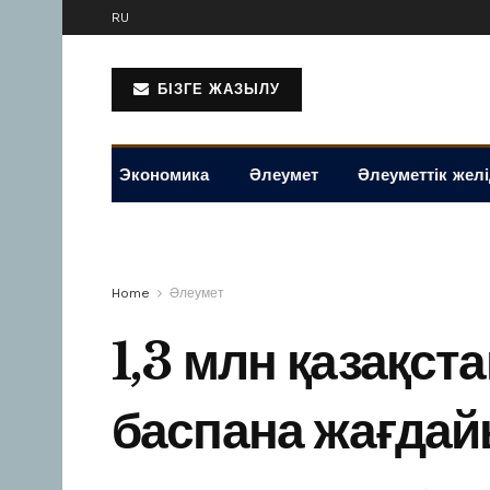
RU
БІЗГЕ ЖАЗЫЛУ
Экономика
Әлеумет
Әлеуметтік жел
Home
Әлеумет
1,3 млн қазақс
баспана жағдай