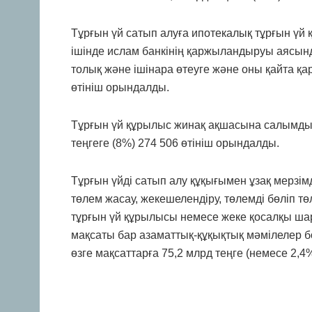
Тұрғын үй сатып алуға ипотекалық тұрғын үй 
ішінде ислам банкінің қаржыландыруы аясын
толық және ішінара өтеуге және оны қайта қа
өтініш орындалды.
Тұрғын үй құрылыс жинақ ақшасына салымды т
теңгеге (8%) 274 506 өтініш орындалды.
Тұрғын үйді сатып алу құқығымен ұзақ мерзі
төлем жасау, жекешелендіру, төлемді бөліп тө
тұрғын үй құрылысы немесе жеке қосалқы ш
мақсаты бар азаматтық-құқықтық мәмілелер б
өзге мақсаттарға 75,2 млрд теңге (немесе 2,