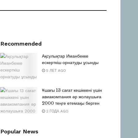
Recommended
Ақсулықтар Иманбекке
ескерткіш орнатуды ұсынды
5 ЛЕТ AGO
Ұшағы 13 сағат кешіккені үшін
авиакомпания әр жолаушыға
2000 теңге өтемақы берген
2 ГОДА AGO
Popular News