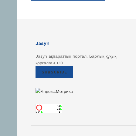
Jasyn
Jasyn ақпараттық портал. Барлық қүқық
қорғалған.+18
SUBSCRIBE