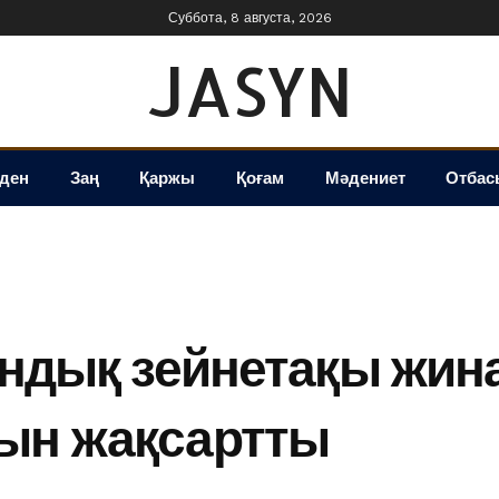
Суббота, 8 августа, 2026
JASYN
іден
Заң
Қаржы
Қоғам
Мәдениет
Отбас
тандық зейнетақы жин
ын жақсартты