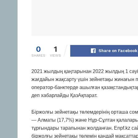
0
1
Share on Facebook
SHARES
VIEWS
2021 жылдың қаңтарынан 2022 жылдың 1 сәу
жағдайын жақсарту үшін зейнетақы жинағын па
оператор-банктерде ашылған қазақстандықта
деп хабарлайды ҚазАқпарат.
Біржолғы зейнетақы төлемдерінің орташа сома
— Алматы (17,7%) және Нұр-Сұлтан қалалары
тұрғындары тарапынан жолданған. Enpf.kz с
біржолғы зейнетақы төлемін қандай мақсатт