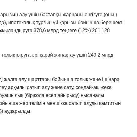
қарызын алу үшін бастапқы жарнаны енгізуге (оның
да), ипотекалық тұрғын үй қарызы бойынша берешекті
ржыландыруға 378,6 млрд теңгеге (12%) 261 128
олықтыруға әрі қарай жинақтау үшін 249,2 млрд
мді жалға алу шарттары бойынша толық және ішінара
леу арқылы сатып алу және сату, сондай-ақ, жеке
аруашылық (біржола есеп айырысу) нысаналы
ойынша жер телімін меншікке сатып алуды қамтитын
4%) аударылды.