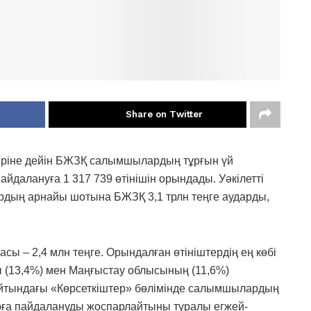
Share on Twitter
іріне дейін БЖЗҚ салымшылардың тұрғын үй
йдалануға 1 317 739 өтінішін орындады. Уәкілетті
рдың арнайы шотына БЖЗҚ 3,1 трлн теңге аударды,
сы – 2,4 млн теңге. Орындалған өтініштердің ең көбі
 (13,4%) мен Маңғыстау облысының (11,6%)
айтындағы «Көрсеткіштер» бөлімінде салымшылардың
арға пайдалануды жоспарлайтыны туралы егжей-